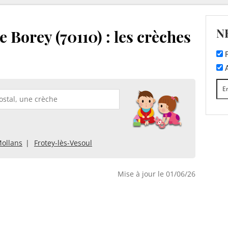
N
 Borey (70110) : les crèches
F
A
ollans
Frotey-lès-Vesoul
Mise à jour le 01/06/26