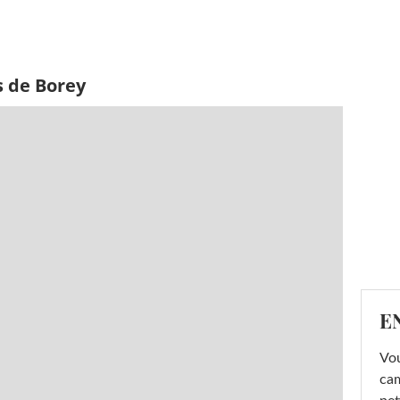
s de Borey
E
Vou
cam