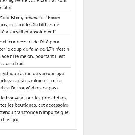
ites lignes de votre contrat sont
ciales
Amir Khan, médecin : "Passé
ans, ce sont les 2 chiffres de
té à surveiller absolument"
meilleur dessert de l'été pour
ter le coup de faim de 17h n'est ni
glace ni le melon, pourtant il est
t aussi frais
mythique écran de verrouillage
dows existe vraiment : cette
riste l'a trouvé dans ce pays
le trouve à tous les prix et dans
tes les boutiques, cet accessoire
ttendu transforme n'importe quel
n basique