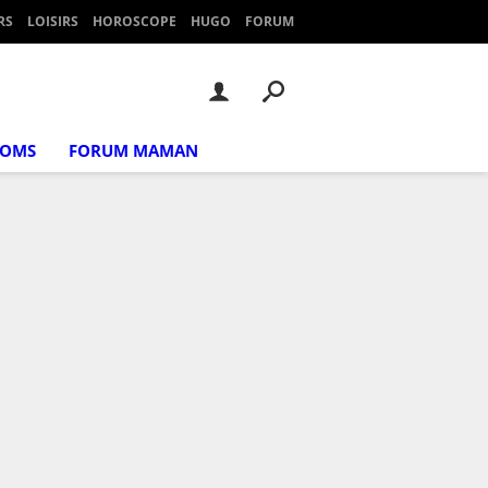
RS
LOISIRS
HOROSCOPE
HUGO
FORUM
NOMS
FORUM MAMAN