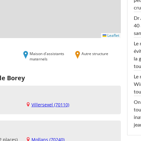
pet
cru
Dr 
40 
san
Leaflet
Le 
évi
Maison d'assistants
Autre structure
maternels
la 
tou
de Borey
Le 
Win
tou
On 
Villersexel (70110)
tou
ina
jea
2 places)
Mollans (70240)