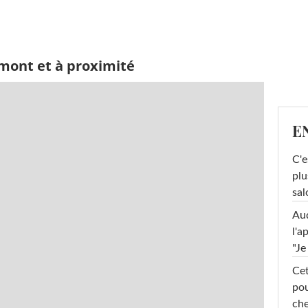
emont et à proximité
E
C'e
plu
sal
Au
l'a
"Je
Cet
pou
che