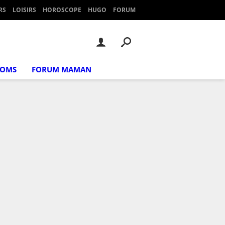
RS
LOISIRS
HOROSCOPE
HUGO
FORUM
NOMS
FORUM MAMAN