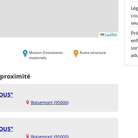
Lég
cou
seu
Pré
Leaflet
enf
sor
Maison d'assistants
Autre structure
adu
maternels
 proximité
OUS"
Boisemont (95000)
OUS"
Boisemont (95000)