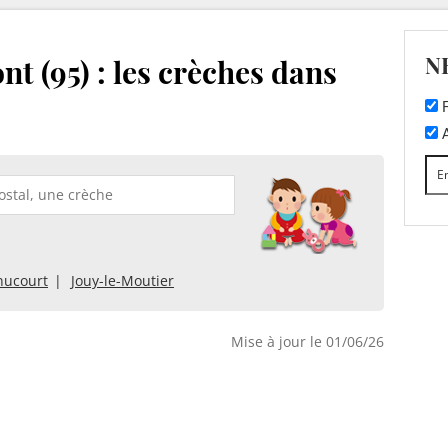
N
t (95) : les crèches dans
F
A
ucourt
Jouy-le-Moutier
Mise à jour le 01/06/26