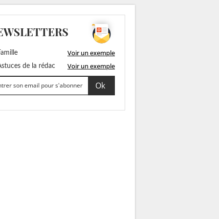
EWSLETTERS
Voir un exemple
amille
Voir un exemple
stuces de la rédac