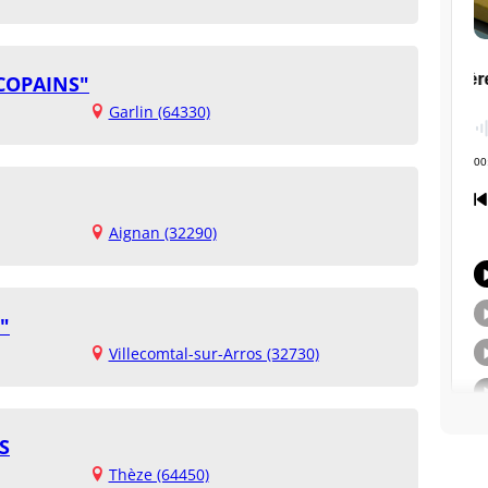
 COPAINS"
Garlin (64330)
Aignan (32290)
"
Villecomtal-sur-Arros (32730)
S
Thèze (64450)