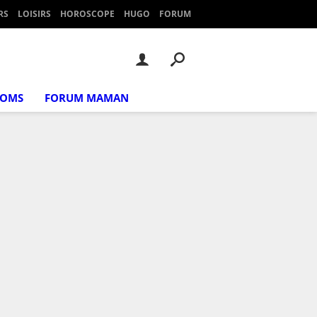
RS
LOISIRS
HOROSCOPE
HUGO
FORUM
NOMS
FORUM MAMAN