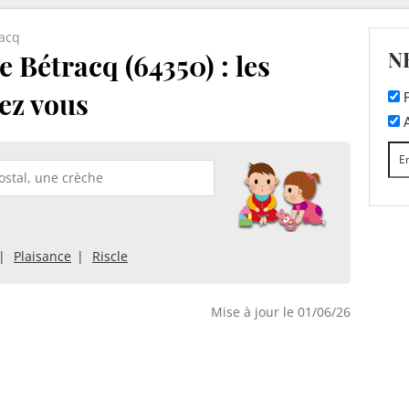
acq
N
 Bétracq (64350) : les
ez vous
F
A
Plaisance
Riscle
Mise à jour le 01/06/26