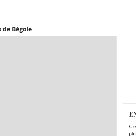
s de Bégole
E
C'e
plu