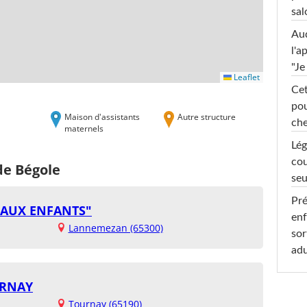
sal
Au
l'a
"Je
Leaflet
Cet
pou
Maison d'assistants
Autre structure
che
maternels
Lég
cou
de Bégole
seu
Pré
E AUX ENFANTS"
enf
Lannemezan (65300)
sor
adu
URNAY
Tournay (65190)