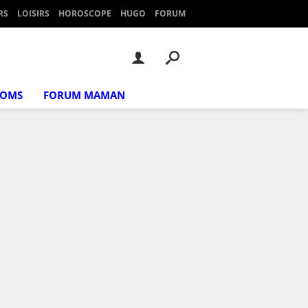
RS
LOISIRS
HOROSCOPE
HUGO
FORUM
NOMS
FORUM MAMAN