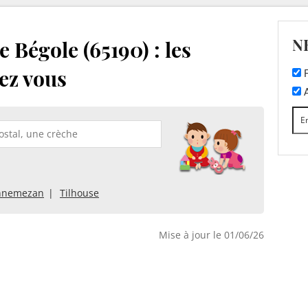
N
 Bégole (65190) : les
ez vous
F
A
nnemezan
Tilhouse
Mise à jour le 01/06/26