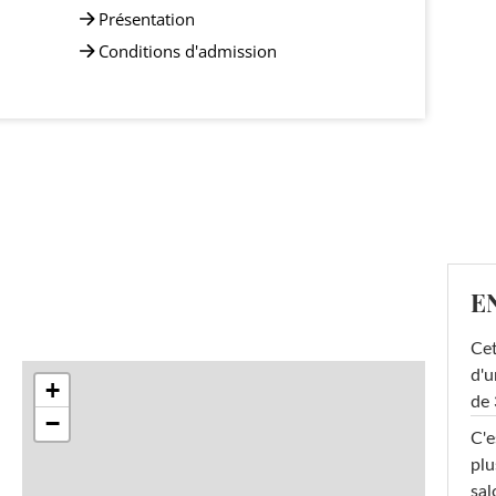
Présentation
Conditions d'admission
E
Cet
d'u
+
de 
−
C'e
plu
sal