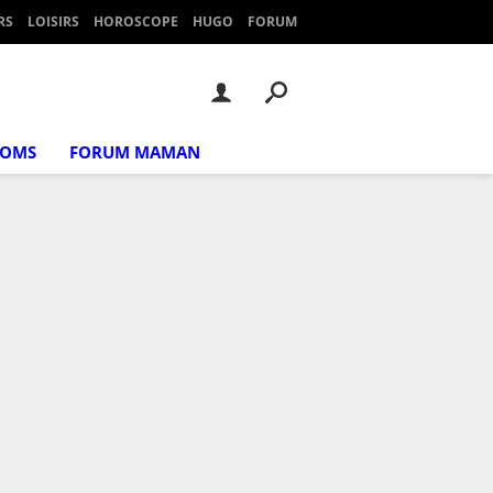
RS
LOISIRS
HOROSCOPE
HUGO
FORUM
NOMS
FORUM MAMAN