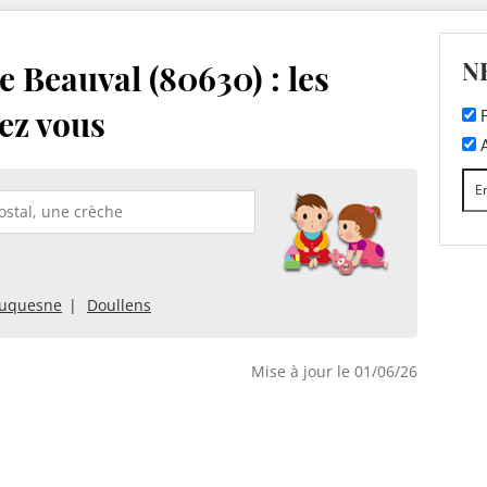
N
 Beauval (80630) : les
ez vous
F
A
uquesne
Doullens
Mise à jour le 01/06/26