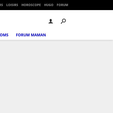
RS
LOISIRS
HOROSCOPE
HUGO
FORUM
NOMS
FORUM MAMAN