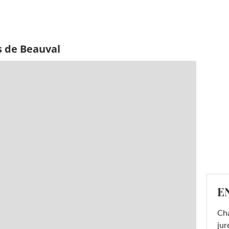
s de Beauval
E
Cha
jur