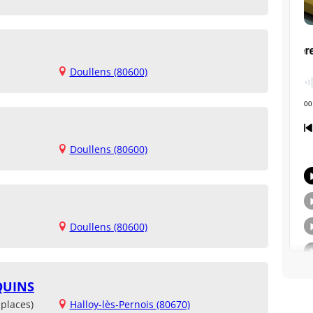
Doullens (80600)
Doullens (80600)
Doullens (80600)
QUINS
places)
Halloy-lès-Pernois (80670)