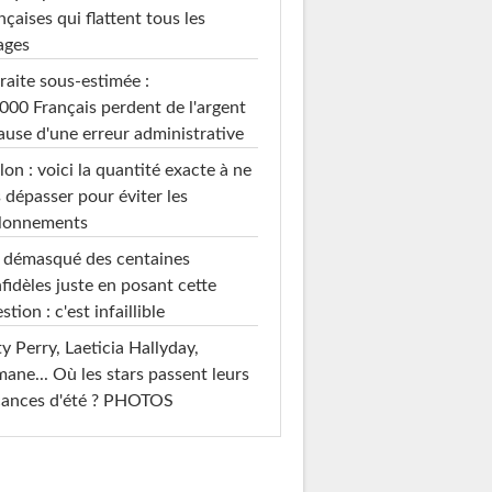
nçaises qui flattent tous les
ages
raite sous-estimée :
000 Français perdent de l'argent
ause d'une erreur administrative
on : voici la quantité exacte à ne
 dépasser pour éviter les
llonnements
i démasqué des centaines
nfidèles juste en posant cette
stion : c'est infaillible
y Perry, Laeticia Hallyday,
mane... Où les stars passent leurs
cances d'été ? PHOTOS