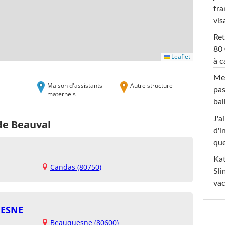
fra
vis
Ret
80 
Leaflet
à c
Mel
Maison d'assistants
Autre structure
pas
maternels
ba
J'a
de Beauval
d'i
que
Kat
Candas (80750)
Sli
va
UESNE
Beauquesne (80600)