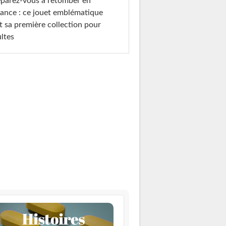
parez-vous à retomber en
ance : ce jouet emblématique
t sa première collection pour
ltes