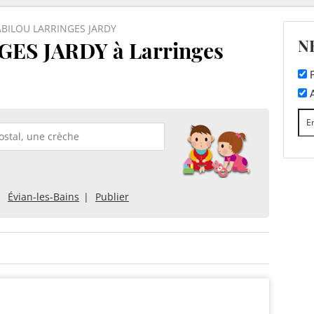
BILOU LARRINGES JARDY
N
ES JARDY à Larringes
F
A
Évian-les-Bains
Publier