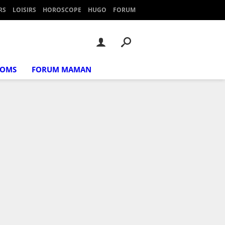
RS
LOISIRS
HOROSCOPE
HUGO
FORUM
NOMS
FORUM MAMAN