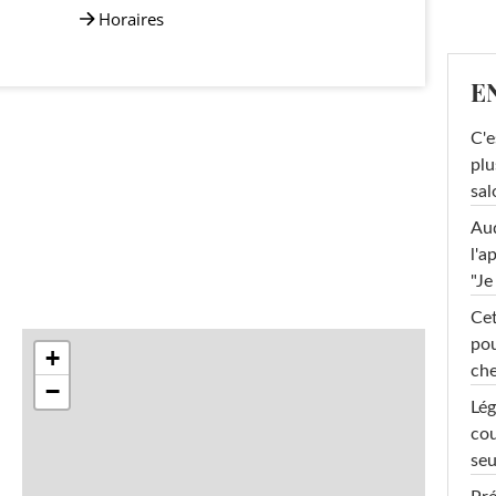
Horaires
E
C'e
plu
sal
Au
l'a
"Je
Cet
pou
+
che
−
Lég
cou
seu