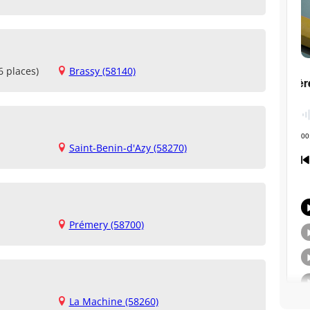
6 places)
Brassy (58140)
Saint-Benin-d'Azy (58270)
Prémery (58700)
La Machine (58260)