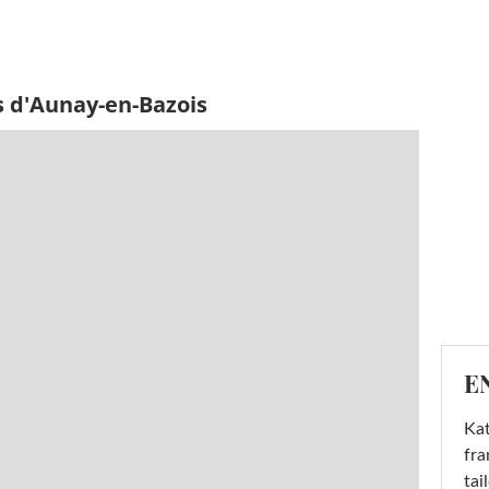
s d'Aunay-en-Bazois
E
Kat
fra
tai