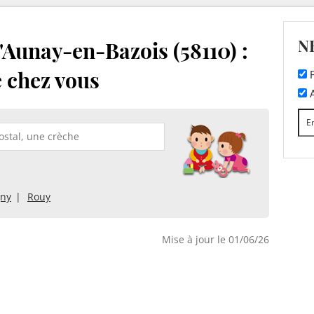
N
Aunay-en-Bazois (58110) :
e chez vous
F
A
gny
Rouy
Mise à jour le 01/06/26