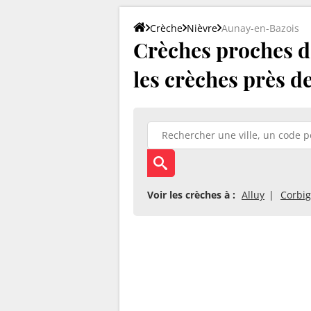
Crèche
Nièvre
Aunay-en-Bazois
Crèches proches d'
les crèches près d
Voir les crèches à :
Alluy
Corbi