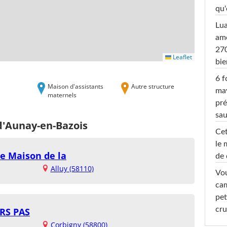
qu'
Lu
amo
270
Leaflet
bi
6 f
Maison d'assistants
Autre structure
ma
maternels
pré
sa
d'Aunay-en-Bazois
Cet
le 
ce Maison de la
de 
Alluy (58110)
Vou
cam
pet
cru
RS PAS
Corbigny (58800)