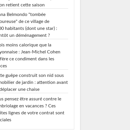
on retient cette saison
ana Belmondo "tombée
ureuse" de ce village de
0 habitants (dont une star) :
entôt un déménagement ?
ois moins calorique que la
yonnaise : Jean-Michel Cohen
fère ce condiment dans les
uces
te guêpe construit son nid sous
mobilier de jardin : attention avant
déplacer une chaise
s pensez être assuré contre le
briolage en vacances ? Ces
ites lignes de votre contrat sont
ciales