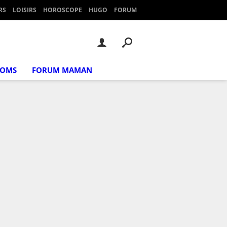
RS
LOISIRS
HOROSCOPE
HUGO
FORUM
NOMS
FORUM MAMAN