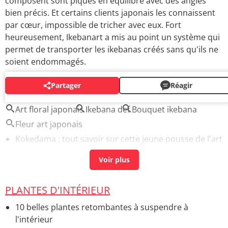
composent sont piqués en équilibre avec des angles
bien précis. Et certains clients japonais les connaissent
par cœur, impossible de tricher avec eux. Fort
heureusement, Ikebanart a mis au point un système qui
permet de transporter les ikebanas créés sans qu'ils ne
soient endommagés.
Partager
Réagir
AUTOUR DU MÊME SUJET
Art floral japonais
Ikebana def
Bouquet ikebana
Fleur art japonais
Kokedama : tout savoir sur cette jeune pousse de l'art
floral japonais
> Guide
PLANTES D'INTÉRIEUR
10 belles plantes retombantes à suspendre à
l'intérieur