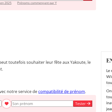
 en 2025
Prénoms commençant par Y
E
peut toutefois souhaiter leur fête aux Yakoute, le
t.
Le 
Win
tou
vec notre service de
compatibilité de prénom
.
On 
tou
ina
Tester
jea