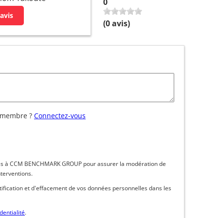
0
avis
(
0
avis)
 membre ?
Connectez-vous
inées à CCM BENCHMARK GROUP pour assurer la modération de
nterventions.
ctification et d'effacement de vos données personnelles dans les
dentialité
.