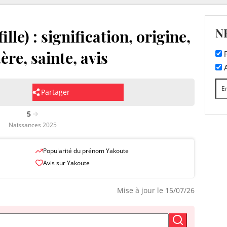
N
le) : signification, origine,
ère, sainte, avis
F
A
Partager
5
Naissances 2025
Popularité du prénom Yakoute
Avis sur Yakoute
Mise à jour le 15/07/26