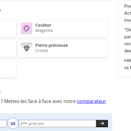
Pou
f
Act
ins
Couleur
Magenta
"De
par
res
Pierre précieuse
Cristal
des
Hél
sa 
s
 Mettez-les face à face avec notre
comparateur
VS