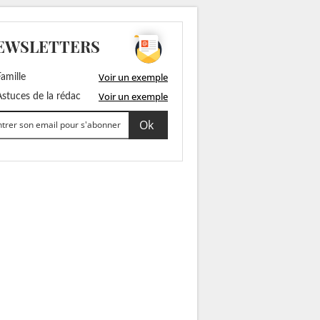
EWSLETTERS
Voir un exemple
amille
Voir un exemple
stuces de la rédac