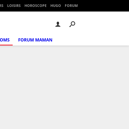
RS
LOISIRS
HOROSCOPE
HUGO
FORUM
NOMS
FORUM MAMAN