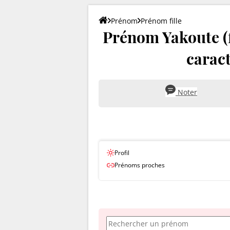
Prénom
Prénom fille
Prénom Yakoute (fil
caract
Noter
Profil
Prénoms proches