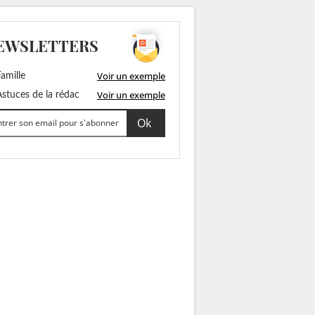
EWSLETTERS
Voir un exemple
amille
Voir un exemple
stuces de la rédac