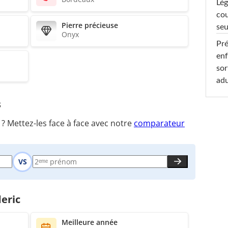
Lég
cou
Pierre précieuse
seu
Onyx
Pré
enf
sor
adu
s
 Mettez-les face à face avec notre
comparateur
VS
eric
Meilleure année