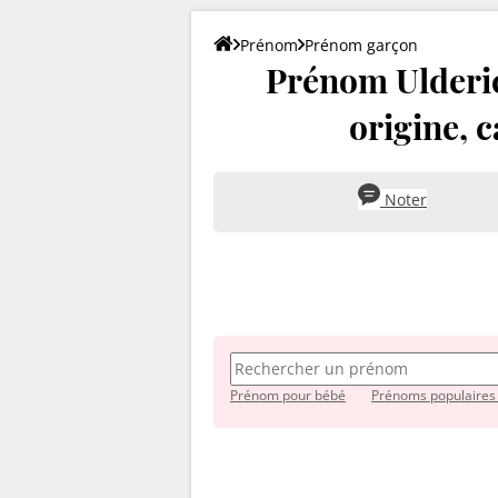
Prénom
Prénom garçon
Prénom Ulderic 
origine, c
Noter
Prénom pour bébé
Prénoms populaires