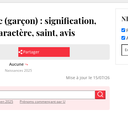
N
(garçon) : signification,
aractère, saint, avis
F
A
Partager
Aucune
Naissances 2025
Mise à jour le 15/07/26
 en 2025
Prénoms commençant par U