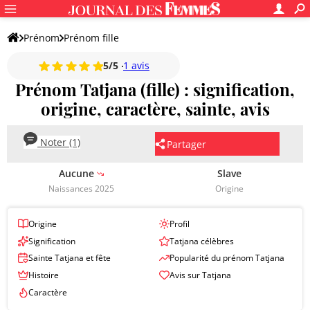
Prénom
Prénom fille
5/5
1 avis
Prénom Tatjana (fille) : signification,
origine, caractère, sainte, avis
Noter (1)
Partager
Aucune
Slave
Naissances 2025
Origine
Origine
Profil
Signification
Tatjana célèbres
Sainte Tatjana et fête
Popularité du prénom Tatjana
Histoire
Avis sur Tatjana
Caractère