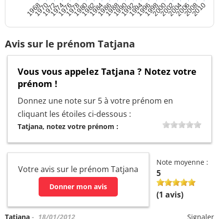
1996
1994
1992
1990
1988
1986
1984
1982
1980
1978
1976
1974
1972
1970
1968
2010
2008
2006
2004
2002
2000
1998
Avis sur le prénom Tatjana
Vous vous appelez Tatjana ? Notez votre
prénom !
Donnez une note sur 5 à votre prénom en
cliquant les étoiles ci-dessous :
Tatjana, notez votre prénom :
Note moyenne :
Votre avis sur le prénom Tatjana
5
Donner mon avis
(
1
avis)
Tatjana
- 18/01/2012
Signaler