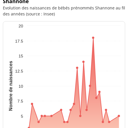
Shannone
Evolution des naissances de bébés prénommés Shannone au fil
des années (source : Insee)
20
17.5
15
Nombre de naissances
12.5
10
7.5
5