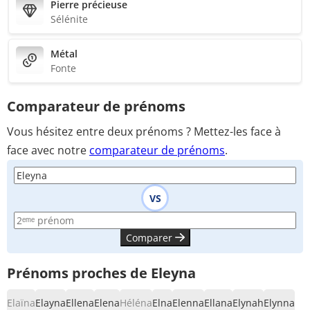
Pierre précieuse
Sélénite
Métal
Fonte
Comparateur de prénoms
Vous hésitez entre deux prénoms ? Mettez-les face à
face avec notre
comparateur de prénoms
.
VS
Comparer
Prénoms proches de Eleyna
Elaïna
Elayna
Ellena
Elena
Héléna
Elna
Elenna
Ellana
Elynah
Elynna