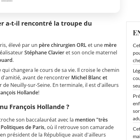
 a-t-il rencontré la troupe du
E
ris, élevé par un
père chirurgien ORL
et une
mère
Cet
 réalisateur
Stéphane Clavier
et son oncle maternel
pou
ouard
.
che
e qui changera le cours de sa vie. Il croise le chemin
Lég
lie d'amitié, avant de rencontrer
Michel Blanc et
cou
de Neuilly-sur-Seine. En terminale, il est d'ailleurs
seu
rançois Hollande
!
Pré
enf
onnu François Hollande ?
sor
adu
décroche son baccalauréat avec la
mention "très
 Politiques de Paris
, où il retrouve son camarade
Cet
ien président de la République avait d'ailleurs
mai