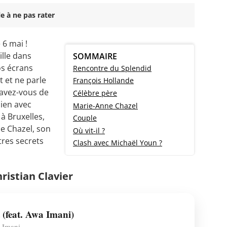
e à ne pas rater
 6 mai !
ille dans
SOMMAIRE
os écrans
Rencontre du Splendid
t et ne parle
François Hollande
avez-vous de
Célèbre père
lien avec
Marie-Anne Chazel
 à Bruxelles,
Couple
e Chazel, son
Où vit-il ?
tres secrets
Clash avec Michaël Youn ?
ristian Clavier
 (feat. Awa Imani)
 Imani