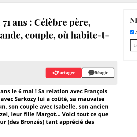
N
 71 ans : Célèbre père,
lande, couple, où habite-t-
A
Partager
Réagir
 ans le 6 mai ! Sa relation avec François
 avec Sarkozy lui a coûté, sa mauvaise
n, son couple avec Isabelle, son ancien
, leur fille Margot... Voici tout ce que
eur (des Bronzés) tant apprécié des