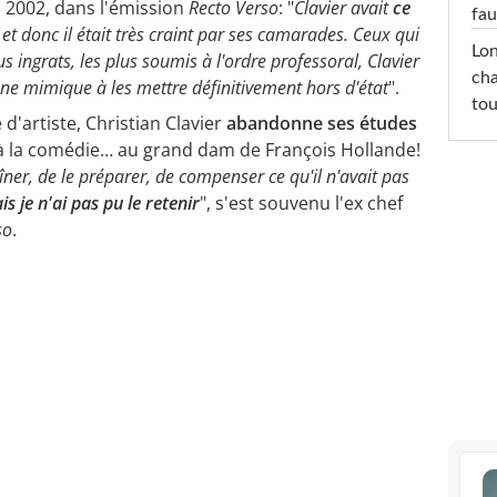
n 2002, dans l'émission
Recto Verso
: "
Clavier avait
ce
fau
, et donc il était très craint par ses camarades. Ceux qui
Lon
us ingrats, les plus soumis à l'ordre professoral, Clavier
cha
'une mimique à les mettre définitivement hors d'état
".
tou
d'artiste, Christian Clavier
abandonne ses études
à la comédie… au grand dam de François Hollande!
aîner, de le préparer, de compenser ce qu'il n'avait pas
s je n'ai pas pu le retenir
", s'est souvenu l'ex chef
so
.