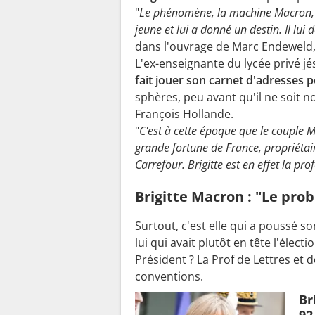
"
Le phénomène, la machine Macron, ell
jeune et lui a donné un destin. Il lui d
dans l'ouvrage de Marc Endeweld
L'ex-enseignante du lycée privé j
fait jouer son carnet d'adresses 
sphères, peu avant qu'il ne soit
François Hollande.
"
C'est à cette époque que le couple M
grande fortune de France, propriéta
Carrefour. Brigitte est en effet la pro
Brigitte Macron : "Le pro
Surtout, c'est elle qui a poussé s
lui qui avait plutôt en tête l'élec
Président ? La Prof de Lettres et d
conventions.
Br
92