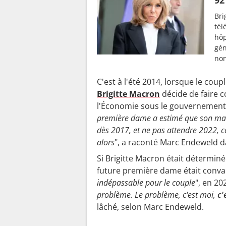
Bri
tél
hôp
gén
non
C'est à l'été 2014, lorsque le coup
Brigitte Macron
décide de faire 
l'Économie sous le gouvernement 
première dame a estimé que son mari 
dès 2017, et ne pas attendre 2022, 
alors
", a raconté Marc Endeweld 
Si Brigitte Macron était déterminé
future première dame était conv
indépassable pour le couple
", en 202
problème. Le problème, c'est moi,
c'
lâché, selon Marc Endeweld.