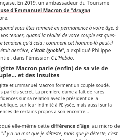
ançaise. En 2019, un ambassadeur du Tourisme
pouse d'Emmanuel Macron de "
dragon
rbre.
nt quand vous êtes ramené en perma­nence à votre âge, à
à vos tenues, quand la réalité de votre couple est ques­
ne tenaient qu'à cela : comment cet homme-là peut-il
était derrière,
c'était ignoble
", a expliqué Philippe
ntiel, dans l'émission
C L'Hebdo
.
igitte Macron parle (enfin) de sa vie de
uple... et des insultes
gitte et Emmanuel Macron forment un couple soudé,
s parfois secret. La première dame a fait de rares
fidences sur sa relation avec le président de la
ublique, sur leur intimité à l'Elysée, mais aussi sur la
lences de certains propos à son encontre...
évoqué elle-même cette
différence d'âge
, au micro de
 "
Il y a un mot que je déteste, mais que je déteste, c'est