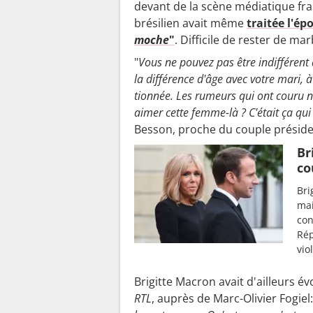
devant de la scène médiatique fr
brésilien avait même
traitée l'é
moche
"
. Difficile de rester de ma
"
Vous ne pouvez pas être indif­fé­re
la diffé­rence d'âge avec votre mari, 
tion­née. Les rumeurs qui ont couru 
aimer cette femme-là ? C'était ça qui 
Besson, proche du couple préside
Br
co
Bri
mai
con
Rép
vio
Brigitte Macron avait d'ailleurs 
RTL
, auprès de Marc-Olivier Fogiel: