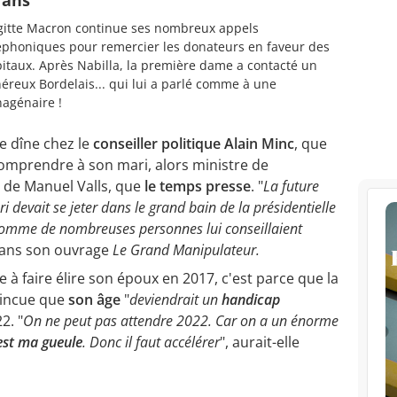
gitte Macron continue ses nombreux appels
éphoniques pour remercier les donateurs en faveur des
itaux. Après Nabilla, la première dame a contacté un
éreux Bordelais... qui lui a parlé comme à une
agénaire !
le dîne chez le
conseiller politique Alain Minc
, que
comprendre à son mari, alors ministre de
de Manuel Valls, que
le temps presse
. "
La future
devait se jeter dans le grand bain de la présidentielle
comme de nombreuses personnes lui conseillaient
dans son ouvrage
Le Grand Manipulateur.
e à faire élire son époux en 2017, c'est parce que la
aincue que
son âge
"
deviendrait un
handicap
2. "
On ne peut pas attendre 2022. Car on a un énorme
est ma gueule
. Donc il faut accélérer
", aurait-elle