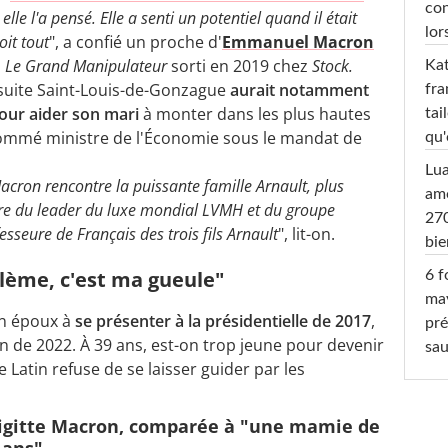
con
e l'a pensé. Elle a senti un potentiel quand il était
lor
oit tout
", a confié un proche d'
Emmanuel Macron
,
Le Grand Manipulateur
sorti en 2019 chez
Stock.
Kat
ésuite Saint-Louis-de-Gonzague
aurait notamment
fra
pour aider son mari
à monter dans les plus hautes
tai
 nommé ministre de l'Économie sous le mandat de
qu'
Lu
acron rencontre la puissante famille Arnault, plus
amo
ire du leader du luxe mondial LVMH et du groupe
270
fesseure de Français des trois fils Arnault
", lit-on.
bi
blème, c'est ma gueule"
6 f
ma
on époux à
se présenter à la présidentielle de 2017
,
pré
tion de 2022. À 39 ans, est-on trop jeune pour devenir
sa
e Latin refuse de se laisser guider par les
igitte Macron, comparée à "une mamie de
 ans"