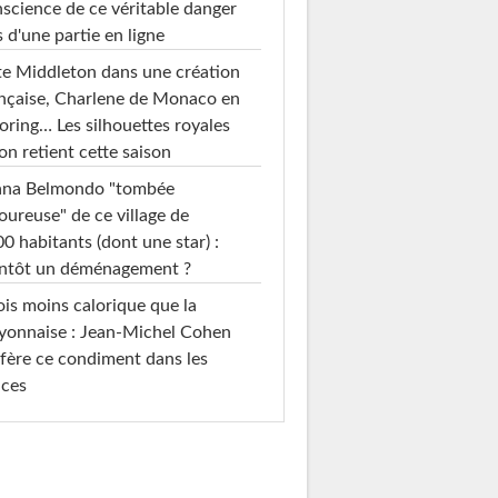
science de ce véritable danger
s d'une partie en ligne
e Middleton dans une création
nçaise, Charlene de Monaco en
loring… Les silhouettes royales
on retient cette saison
ana Belmondo "tombée
ureuse" de ce village de
0 habitants (dont une star) :
entôt un déménagement ?
ois moins calorique que la
yonnaise : Jean-Michel Cohen
fère ce condiment dans les
uces