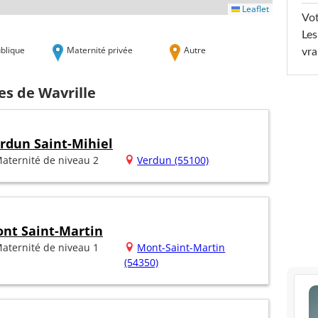
Leaflet
Vot
Les
blique
Maternité privée
Autre
vra
es de Wavrille
erdun Saint-Mihiel
aternité de niveau 2
Verdun (55100)
ont Saint-Martin
aternité de niveau 1
Mont-Saint-Martin
(54350)