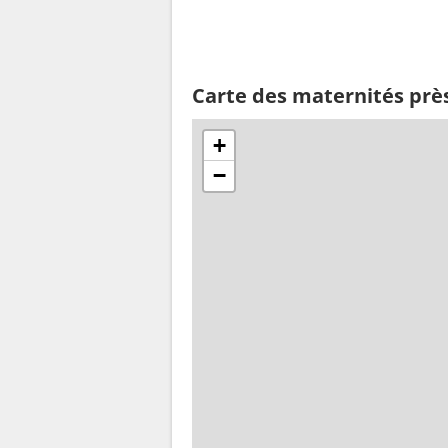
Carte des maternités près
+
−