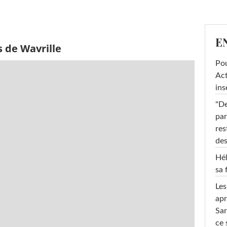
E
 de Wavrille
Pou
Act
ins
"De
par
res
des
Hél
sa 
Les
apr
Sar
ce 