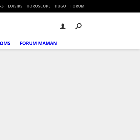
RS
LOISIRS
HOROSCOPE
HUGO
FORUM
NOMS
FORUM MAMAN