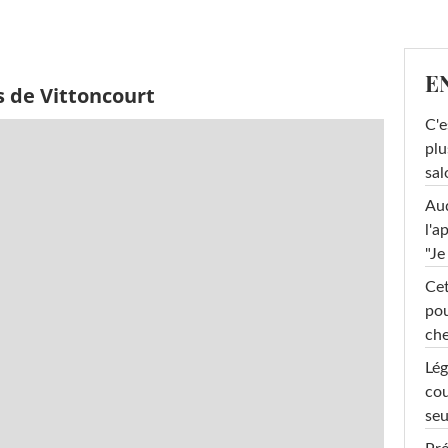
E
s de Vittoncourt
C'e
plu
sal
Au
l'a
"Je
Cet
pou
che
Lég
cou
seu