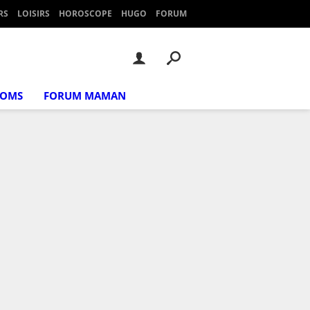
RS
LOISIRS
HOROSCOPE
HUGO
FORUM
NOMS
FORUM MAMAN