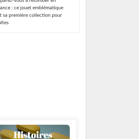
parez-vous à retomber en
ance : ce jouet emblématique
t sa première collection pour
ltes