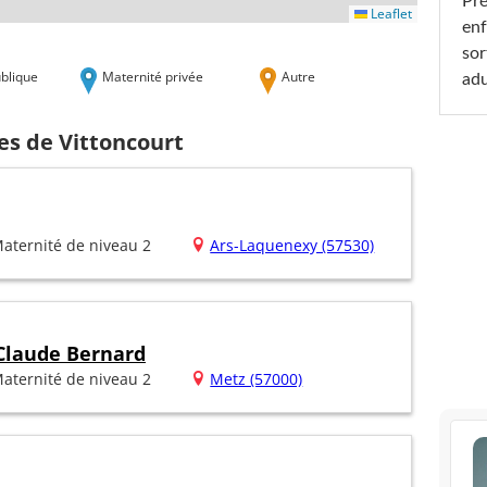
Pré
Leaflet
enf
sor
blique
Maternité privée
Autre
adu
es de Vittoncourt
aternité de niveau 2
Ars-Laquenexy (57530)
 Claude Bernard
aternité de niveau 2
Metz (57000)