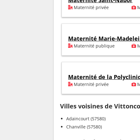
Maternité Saint-Nabor
Maternité privée
M
Maternité Marie-Madele
Maternité publique
M
Maternité de la Polyclini
Maternité privée
M
Villes voisines de Vittonc
Adaincourt (57580)
Chanville (57580)