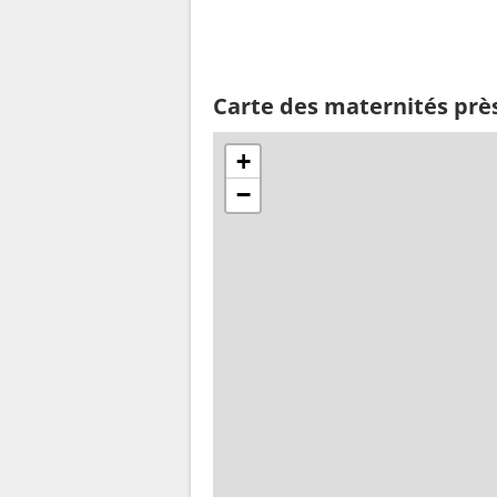
Carte des maternités près
+
−