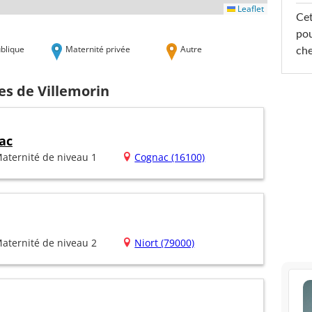
Leaflet
Cet
pou
blique
Maternité privée
Autre
che
es de Villemorin
ac
aternité de niveau 1
Cognac (16100)
aternité de niveau 2
Niort (79000)