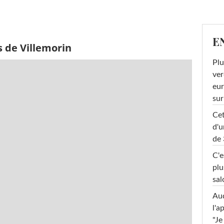
E
 de Villemorin
Plu
ver
eur
sur
Cet
d'u
de 
C'e
plu
sal
Au
l'a
"Je