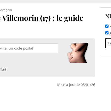
llemorin
N
Villemorin (17) : le guide
F
A
iort
Mise à jour le 05/01/26