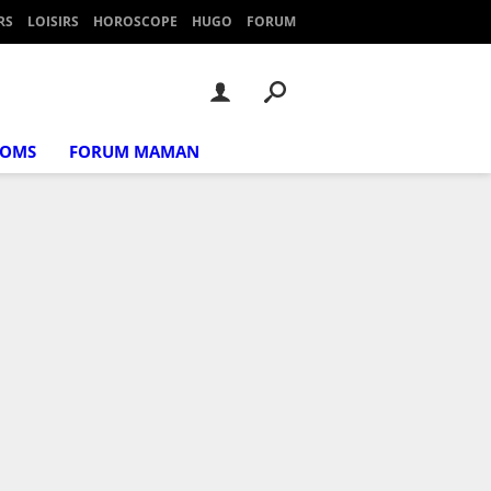
RS
LOISIRS
HOROSCOPE
HUGO
FORUM
NOMS
FORUM MAMAN