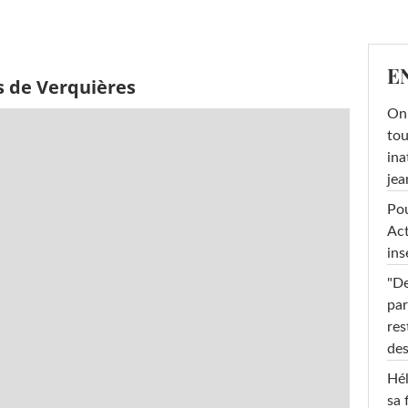
E
s de Verquières
On 
tou
ina
jea
Pou
Act
ins
"De
par
res
des
Hél
sa 