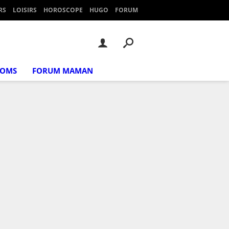
RS
LOISIRS
HOROSCOPE
HUGO
FORUM
NOMS
FORUM MAMAN