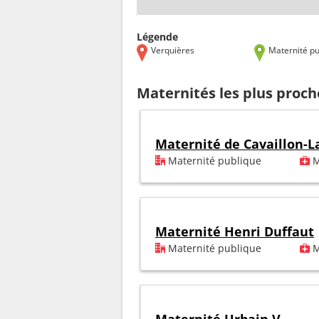
Légende
Verquières
Maternité pu
Maternités les plus proch
Maternité de Cavaillon-L
Maternité publique
M
Maternité Henri Duffaut
Maternité publique
M