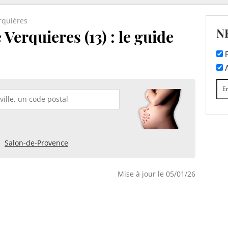
rquières
N
Verquieres (13) : le guide
F
A
Salon-de-Provence
Mise à jour le 05/01/26