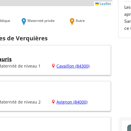
Leaflet
Les
apr
blique
Maternité privée
Autre
Sar
ce 
es de Verquières
auris
aternité de niveau 1
Cavaillon (84300)
aternité de niveau 2
Avignon (84000)