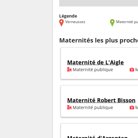
Légende
Verneusses
Maternité pu
Maternités les plus proc
Maternité de L'Aigle
Maternité publique
M
Maternité Robert Bisson
Maternité publique
M