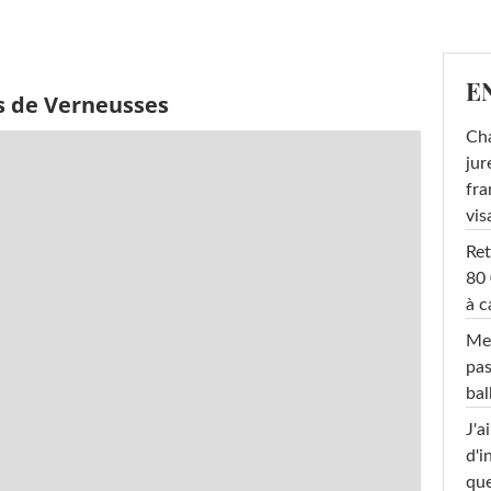
E
s de Verneusses
Cha
jur
fra
vis
Ret
80 
à c
Mel
pas
ba
J'a
d'i
que