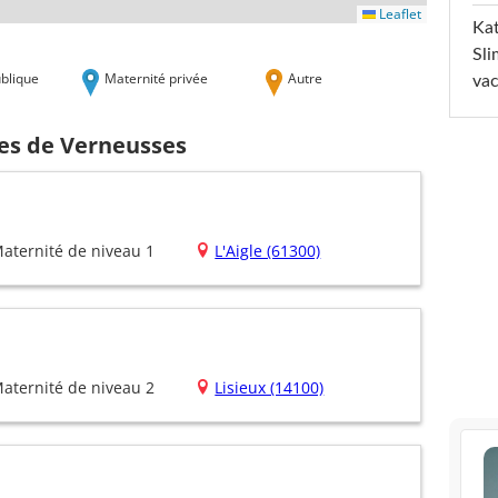
Leaflet
Kat
Sli
blique
Maternité privée
Autre
va
hes de Verneusses
aternité de niveau 1
L'Aigle (61300)
aternité de niveau 2
Lisieux (14100)