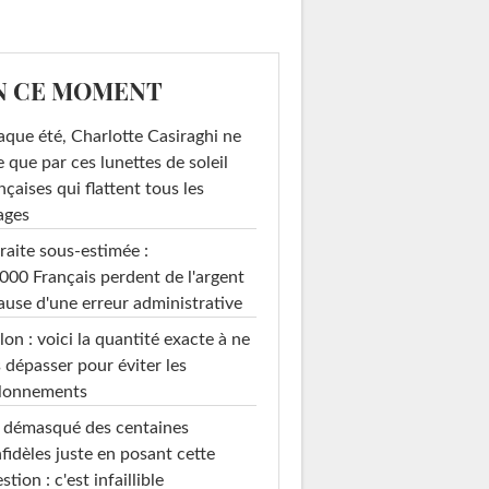
N CE MOMENT
que été, Charlotte Casiraghi ne
e que par ces lunettes de soleil
nçaises qui flattent tous les
ages
raite sous-estimée :
000 Français perdent de l'argent
ause d'une erreur administrative
on : voici la quantité exacte à ne
 dépasser pour éviter les
llonnements
i démasqué des centaines
nfidèles juste en posant cette
stion : c'est infaillible