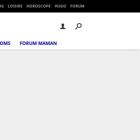
RS
LOISIRS
HOROSCOPE
HUGO
FORUM
NOMS
FORUM MAMAN