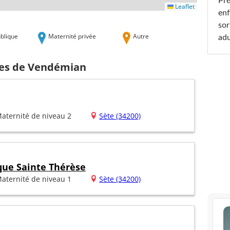
Pré
Leaflet
enf
sor
blique
Maternité privée
Autre
adu
hes de Vendémian
aternité de niveau 2
Sète (34200)
ique Sainte Thérèse
aternité de niveau 1
Sète (34200)