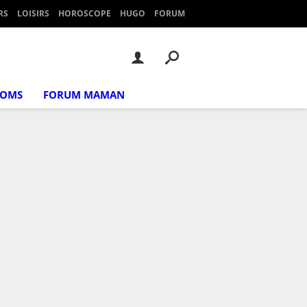
RS
LOISIRS
HOROSCOPE
HUGO
FORUM
NOMS
FORUM MAMAN