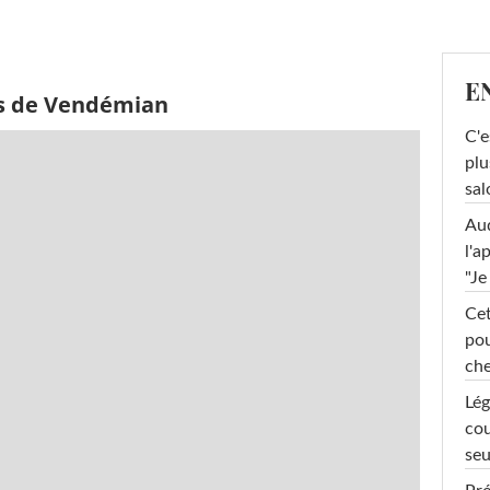
E
ès de Vendémian
C'e
plu
sal
Au
l'a
"Je
Cet
pou
che
Lég
cou
seu