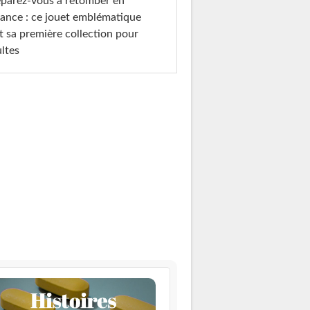
parez-vous à retomber en
ance : ce jouet emblématique
t sa première collection pour
ltes