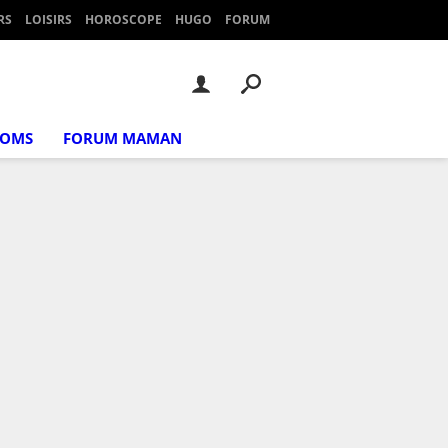
RS
LOISIRS
HOROSCOPE
HUGO
FORUM
NOMS
FORUM MAMAN