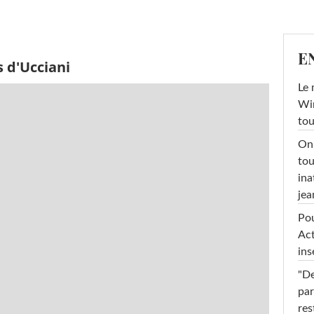
E
 d'Ucciani
Le 
Win
tou
On 
tou
ina
jea
Pou
Act
ins
"De
par
res