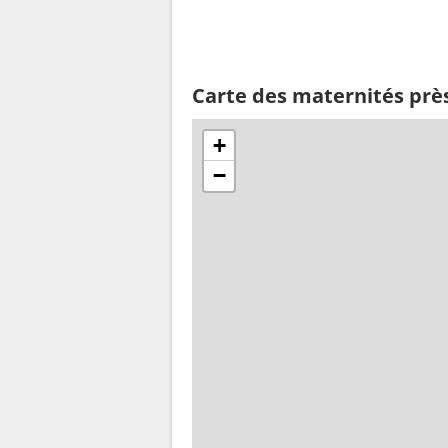
Carte des maternités près
+
−