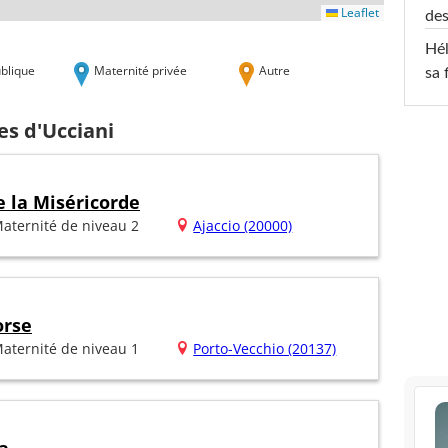
Leaflet
des
Hél
blique
Maternité privée
Autre
sa 
es d'Ucciani
 la Miséricorde
aternité de niveau 2
Ajaccio (20000)
orse
aternité de niveau 1
Porto-Vecchio (20137)