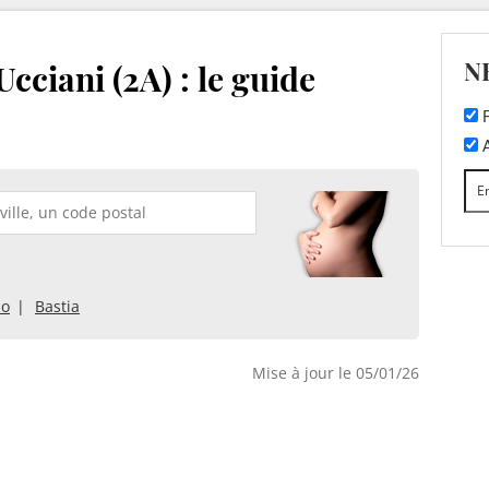
N
cciani (2A) : le guide
F
A
io
Bastia
Mise à jour le 05/01/26