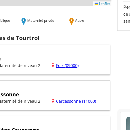
Leaflet
Per
ce 
blique
Maternité privée
Autre
san
es de Tourtrol
e
aternité de niveau 2
Foix (09000)
assonne
aternité de niveau 2
Carcassonne (11000)