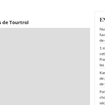
E
 de Tourtrol
Nut
fav
de 
1 m
cet
Fra
les
Ka
de 
de 
For
cho
séc