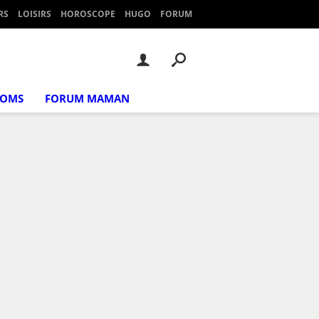
RS
LOISIRS
HOROSCOPE
HUGO
FORUM
NOMS
FORUM MAMAN