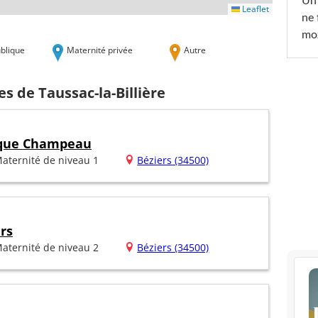
Un 
Leaflet
ne 
moz
blique
Maternité privée
Autre
s de Taussac-la-Billière
nique Champeau
aternité de niveau 1
Béziers (34500)
rs
aternité de niveau 2
Béziers (34500)