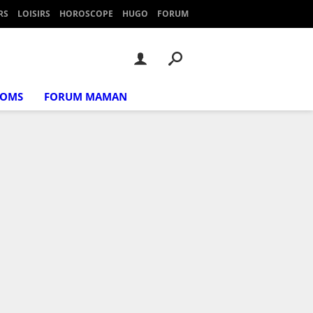
RS
LOISIRS
HOROSCOPE
HUGO
FORUM
NOMS
FORUM MAMAN