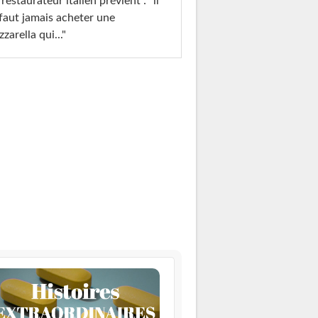
restaurateur italien prévient : "il
faut jamais acheter une
zarella qui..."