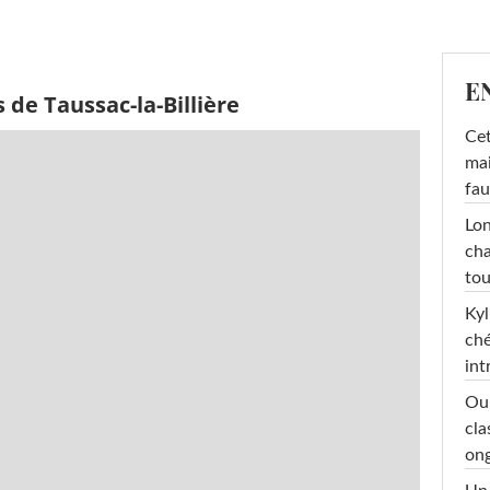
E
 de Taussac-la-Billière
Cet
mai
fau
Lon
cha
tou
Kyl
ché
int
Oub
cla
ong