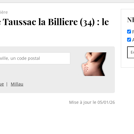
lière
N
Taussac la Billiere (34) : le
F
A
ue
Millau
Mise à jour le 05/01/26