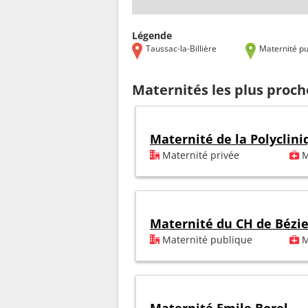
Légende
Taussac-la-Billière
Maternité pu
Maternités les plus proche
Maternité de la Polycli
Maternité privée
M
Maternité du CH de Bézie
Maternité publique
M