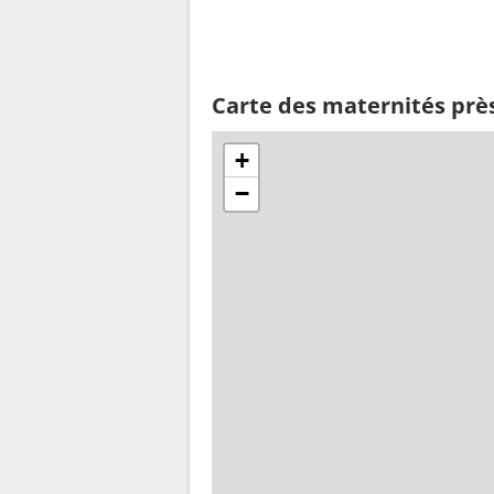
Carte des maternités près
+
−