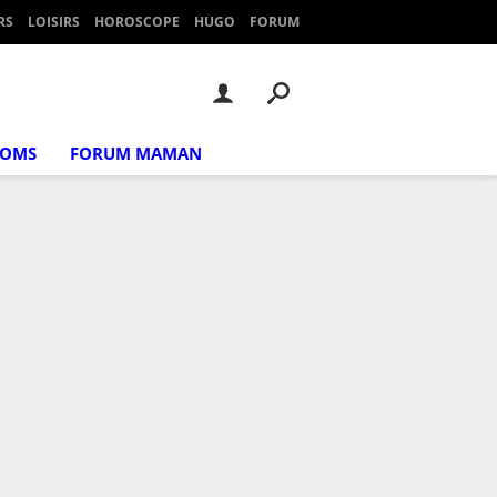
RS
LOISIRS
HOROSCOPE
HUGO
FORUM
NOMS
FORUM MAMAN