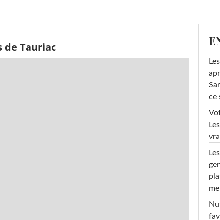
E
s de Tauriac
Les
apr
Sar
ce 
Vot
Les
vra
Les
gen
pla
men
Nut
fav