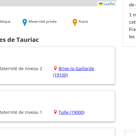
Leaflet
de 
1 m
blique
Maternité privée
Autre
cet
Fra
les
es de Tauriac
aternité de niveau 2
Brive-la-Gaillarde
(19100)
aternité de niveau 1
Tulle (19000)