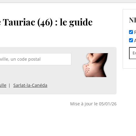
N
Tauriac (46) : le guide
F
A
ulle
Sarlat-la-Canéda
Mise à jour le 05/01/26