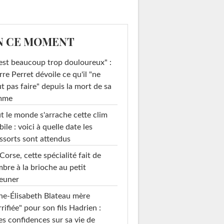
N CE MOMENT
est beaucoup trop douloureux" :
rre Perret dévoile ce qu'il "ne
t pas faire" depuis la mort de sa
mme
t le monde s'arrache cette clim
ile : voici à quelle date les
ssorts sont attendus
Corse, cette spécialité fait de
mbre à la brioche au petit
euner
e-Élisabeth Blateau mère
rrifiée" pour son fils Hadrien :
es confidences sur sa vie de