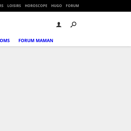
RS
LOISIRS
HOROSCOPE
HUGO
FORUM
NOMS
FORUM MAMAN