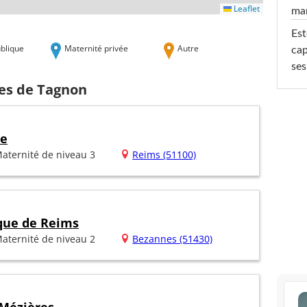
Leaflet
ma
Est
blique
Maternité privée
Autre
cap
ses
hes de Tagnon
he
aternité de niveau 3
Reims (51100)
ique de Reims
aternité de niveau 2
Bezannes (51430)