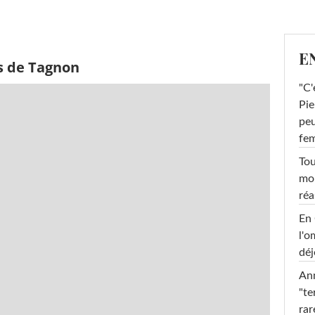
E
s de Tagnon
"C'
Pie
peu
fe
Tou
mob
réa
En 
l'o
déj
Ann
"te
rar