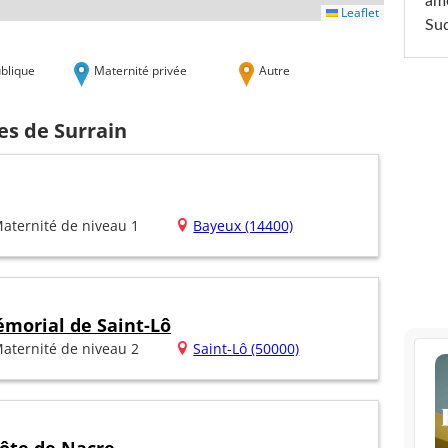
am
Leaflet
Sud
blique
Maternité privée
Autre
es de Surrain
aternité de niveau 1
Bayeux (14400)
émorial de Saint-Lô
aternité de niveau 2
Saint-Lô (50000)