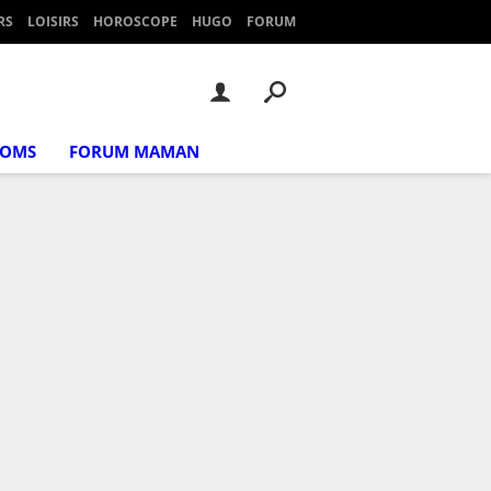
RS
LOISIRS
HOROSCOPE
HUGO
FORUM
NOMS
FORUM MAMAN