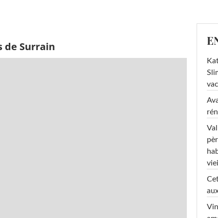
E
s de Surrain
Kat
Sli
va
Ava
rén
Val
pèr
hab
viei
Cet
aux
Vin