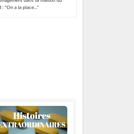
énagement dans sa maison du
 : "On a la place..."