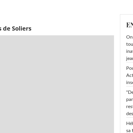
E
 de Soliers
On 
tou
ina
jea
Pou
Act
ins
"De
par
res
des
Hél
sa 