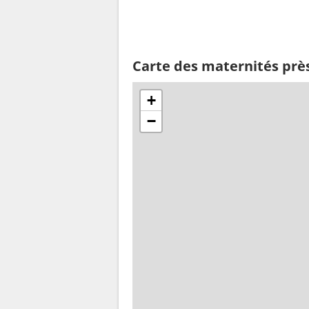
Carte des maternités près
+
−