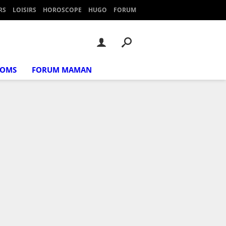
RS
LOISIRS
HOROSCOPE
HUGO
FORUM
NOMS
FORUM MAMAN