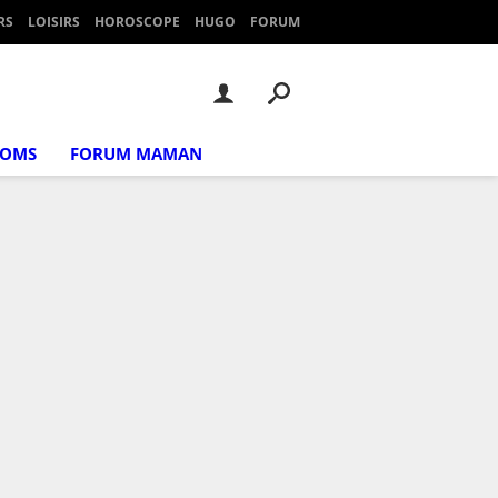
RS
LOISIRS
HOROSCOPE
HUGO
FORUM
NOMS
FORUM MAMAN