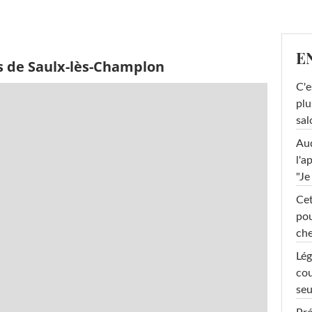
E
s de Saulx-lès-Champlon
C'e
plu
sal
Au
l'a
"Je
Cet
pou
che
Lég
cou
seu