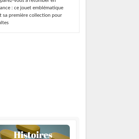
parez-vous à retomber en
ance : ce jouet emblématique
t sa première collection pour
ltes