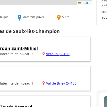
Pré
Leaflet
enf
sor
blique
Maternité privée
Autre
adu
hes de Saulx-lès-Champlon
erdun Saint-Mihiel
aternité de niveau 2
Verdun (55100)
aternité de niveau 1
Val de Briey (54150)