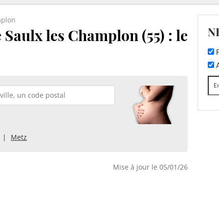
mplon
N
 Saulx les Champlon (55) : le
F
A
Metz
Mise à jour le 05/01/26