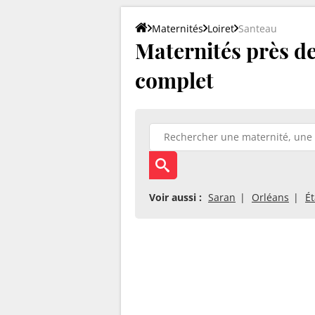
Maternités
Loiret
Santeau
Maternités près de 
complet
Voir aussi :
Saran
Orléans
É