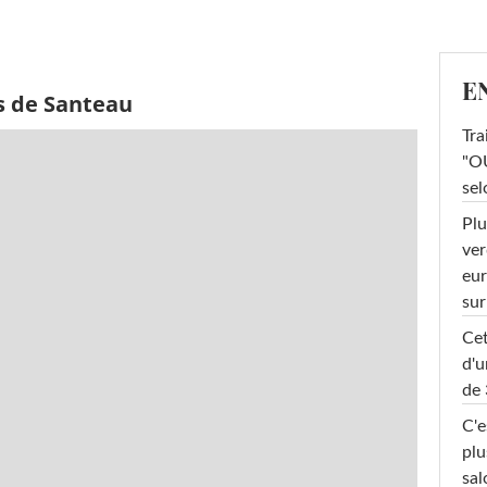
E
s de Santeau
Tra
"OU
sel
Plu
ver
eur
sur
Cet
d'u
de 
C'e
plu
sal