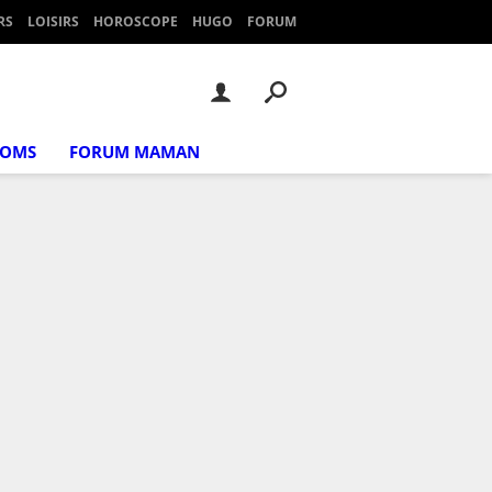
RS
LOISIRS
HOROSCOPE
HUGO
FORUM
NOMS
FORUM MAMAN