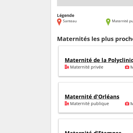
Légende
Santeau
Maternité pu
Maternités les plus proc
Maternité de la Polyclini
Maternité privée
M
Maternité d'Orléans
Maternité publique
M