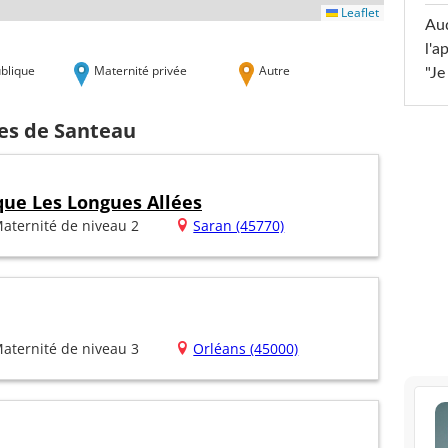
Leaflet
Au
l'a
blique
Maternité privée
Autre
"Je
hes de Santeau
que Les Longues Allées
aternité de niveau 2
Saran (45770)
aternité de niveau 3
Orléans (45000)