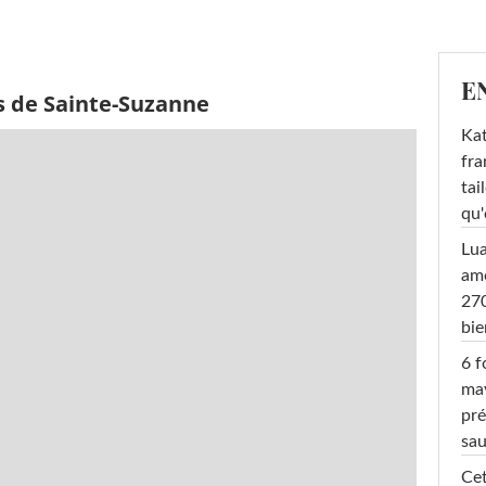
E
s de Sainte-Suzanne
Kat
fra
tai
qu'
Lu
amo
270
bi
6 f
ma
pré
sa
Cet