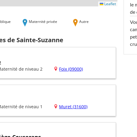
Leaflet
le 
de 
blique
Maternité privée
Autre
Vou
cam
pet
hes de Sainte-Suzanne
cru
e
aternité de niveau 2
Foix (09000)
aternité de niveau 1
Muret (31600)