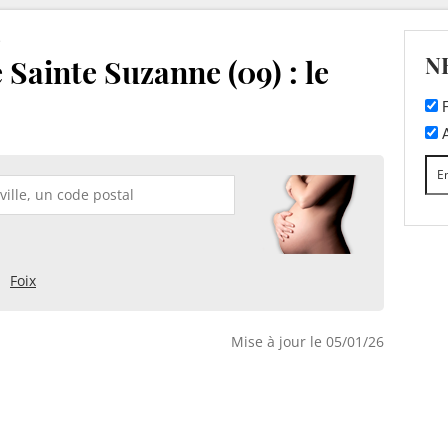
e
N
 Sainte Suzanne (09) : le
F
A
Foix
Mise à jour le 05/01/26