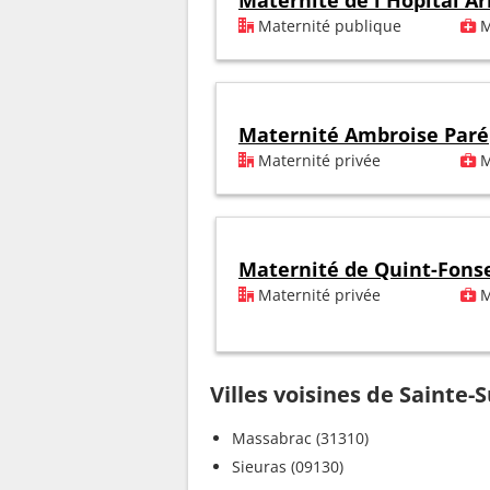
Maternité de l'Hôpital A
Maternité publique
M
Maternité Ambroise Paré
Maternité privée
M
Maternité de Quint-Fons
Maternité privée
M
Villes voisines de Sainte
Massabrac (31310)
Sieuras (09130)