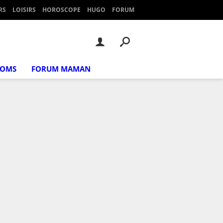
RS
LOISIRS
HOROSCOPE
HUGO
FORUM
NOMS
FORUM MAMAN