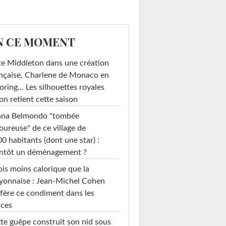
N CE MOMENT
e Middleton dans une création
nçaise, Charlene de Monaco en
loring… Les silhouettes royales
on retient cette saison
ana Belmondo "tombée
ureuse" de ce village de
0 habitants (dont une star) :
entôt un déménagement ?
ois moins calorique que la
yonnaise : Jean-Michel Cohen
fère ce condiment dans les
uces
te guêpe construit son nid sous