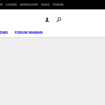
RS
LOISIRS
HOROSCOPE
HUGO
FORUM
NOMS
FORUM MAMAN