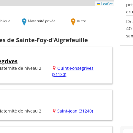
Leaflet
pet
cru
blique
Maternité privée
Autre
Dr 
40 
san
es de Sainte-Foy-d'Aigrefeuille
egrives
aternité de niveau 2
Quint-Fonsegrives
(31130)
aternité de niveau 2
Saint-Jean (31240)