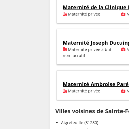
Maternité de la Clinique
Maternité privée
M
Maternité Joseph Ducuin
Maternité privée à but
M
non lucratif
Maternité Ambroise Paré
Maternité privée
M
Villes voisines de Sainte-F
Aigrefeuille (31280)