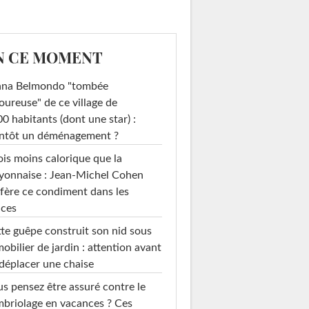
N CE MOMENT
ana Belmondo "tombée
ureuse" de ce village de
0 habitants (dont une star) :
entôt un déménagement ?
ois moins calorique que la
yonnaise : Jean-Michel Cohen
fère ce condiment dans les
uces
te guêpe construit son nid sous
mobilier de jardin : attention avant
déplacer une chaise
s pensez être assuré contre le
briolage en vacances ? Ces