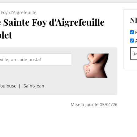
-Foy-d'Aigrefeuille
N
 Sainte Foy d'Aigrefeuille
plet
F
A
Toulouse
Saint-Jean
Mise à jour le 05/01/26