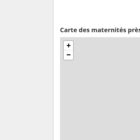
Carte des maternités près
+
−