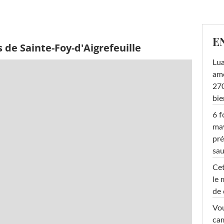
E
 de Sainte-Foy-d'Aigrefeuille
Lu
amo
270
bi
6 f
ma
pré
sa
Cet
le 
de 
Vou
cam