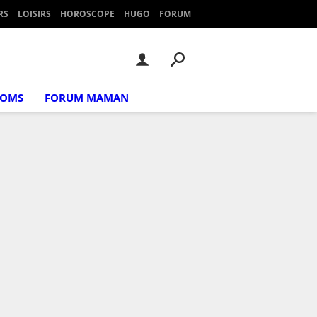
RS
LOISIRS
HOROSCOPE
HUGO
FORUM
NOMS
FORUM MAMAN