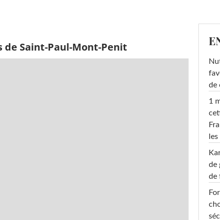
E
s de Saint-Paul-Mont-Penit
Nut
fav
de 
1 m
cet
Fra
les
Ka
de 
de 
For
cho
séc