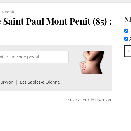
nt-Penit
N
 Saint Paul Mont Penit (85) :
F
A
sur-Yon
Les Sables-d'Olonne
Mise à jour le 05/01/26