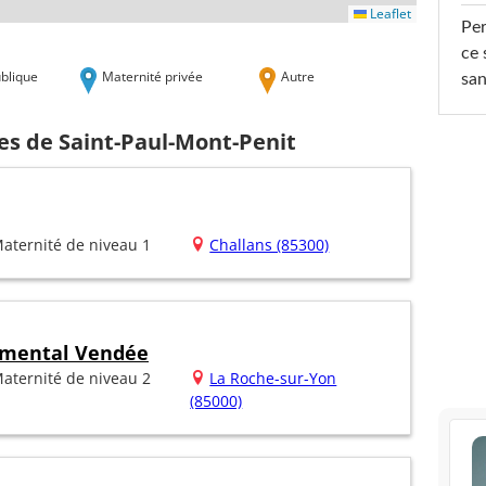
Leaflet
Per
ce 
blique
Maternité privée
Autre
san
es de Saint-Paul-Mont-Penit
aternité de niveau 1
Challans (85300)
emental Vendée
aternité de niveau 2
La Roche-sur-Yon
(85000)