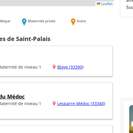
am
Leaflet
Sud
blique
Maternité privée
Autre
es de Saint-Palais
aternité de niveau 1
Blaye (33390)
 du Médoc
aternité de niveau 1
Lesparre-Médoc (33340)