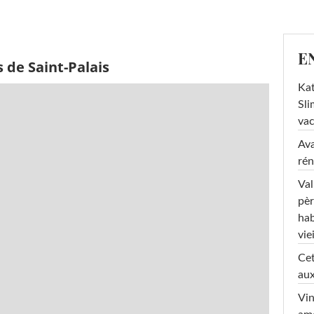
E
 de Saint-Palais
Kat
Sli
va
Ava
rén
Val
pèr
hab
viei
Cet
aux
Vin