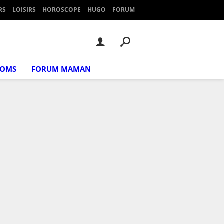
RS
LOISIRS
HOROSCOPE
HUGO
FORUM
NOMS
FORUM MAMAN