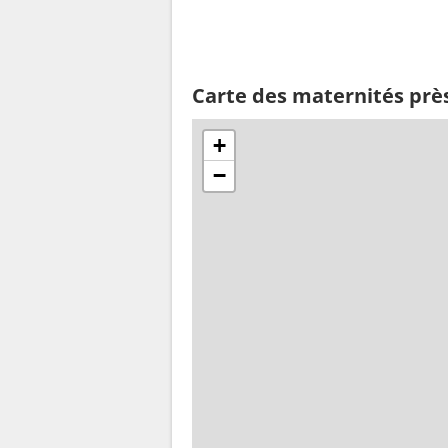
Carte des maternités près
+
−