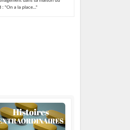
énagement dans sa maison du
 : "On a la place..."