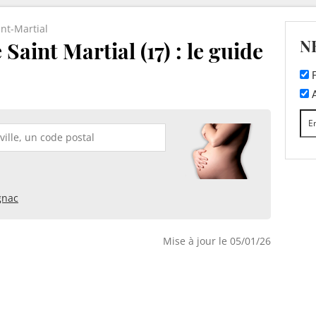
int-Martial
N
Saint Martial (17) : le guide
F
A
gnac
Mise à jour le 05/01/26