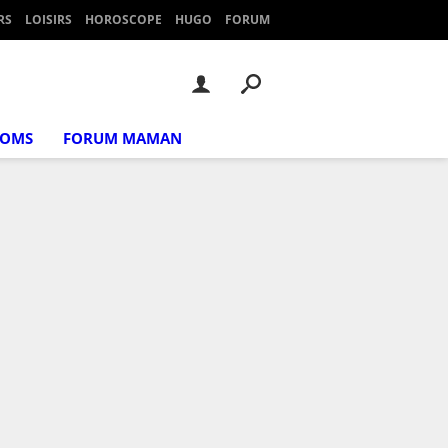
RS
LOISIRS
HOROSCOPE
HUGO
FORUM
NOMS
FORUM MAMAN