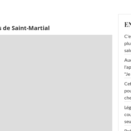
E
 de Saint-Martial
C'e
plu
sal
Au
l'a
"Je
Cet
pou
che
Lég
cou
seu