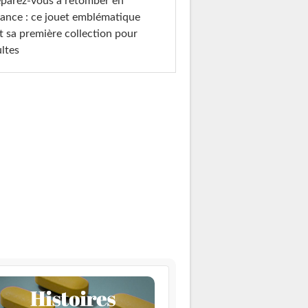
parez-vous à retomber en
ance : ce jouet emblématique
t sa première collection pour
ltes