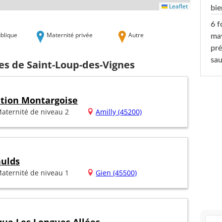
Leaflet
bi
6 f
blique
Maternité privée
Autre
ma
pré
sa
es de Saint-Loup-des-Vignes
ation Montargoise
aternité de niveau 2
Amilly (45200)
aulds
aternité de niveau 1
Gien (45500)