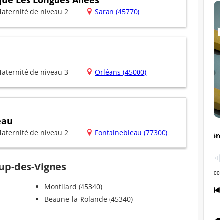
que Les Longues Allées
aternité de niveau 2
Saran (45770)
aternité de niveau 3
Orléans (45000)
eau
aternité de niveau 2
Fontainebleau (77300)
oup-des-Vignes
Montliard (45340)
Beaune-la-Rolande (45340)