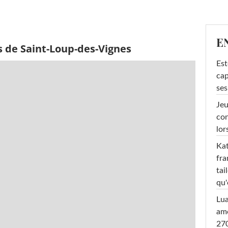
E
s de Saint-Loup-des-Vignes
Est
cap
ses
Jeu
con
lor
Kat
fra
tai
qu'
Lu
amo
270