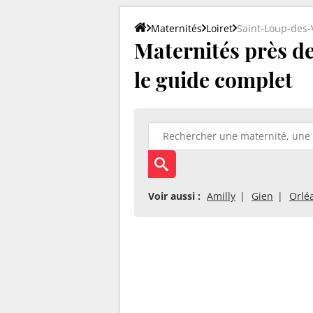
Maternités
Loiret
Saint-Loup-des-
Maternités près de
le guide complet
Voir aussi :
Amilly
Gien
Orlé