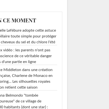
N CE MOMENT
elle Lefébure adopte cette astuce
illaire toute simple pour protéger
 cheveux du sel et du chlore l'été
x vidéo : les parents n'ont pas
science de ce véritable danger
s d'une partie en ligne
e Middleton dans une création
nçaise, Charlene de Monaco en
loring… Les silhouettes royales
on retient cette saison
ana Belmondo "tombée
ureuse" de ce village de
0 habitants (dont une star) :