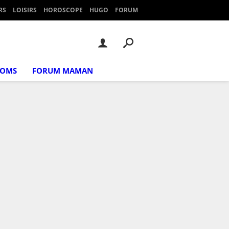
RS
LOISIRS
HOROSCOPE
HUGO
FORUM
NOMS
FORUM MAMAN