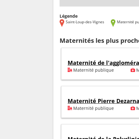
Légende
Saint-Loup-des-Vignes
Maternité pu
Maternités les plus proch
Maternité de l'agglomér
Maternité publique
M
Maternité Pierre Dezarn
Maternité publique
M