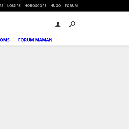
RS
LOISIRS
HOROSCOPE
HUGO
FORUM
NOMS
FORUM MAMAN