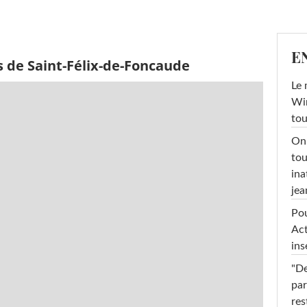
E
s de Saint-Félix-de-Foncaude
Le 
Win
tou
On 
tou
ina
jea
Pou
Act
ins
"De
par
res