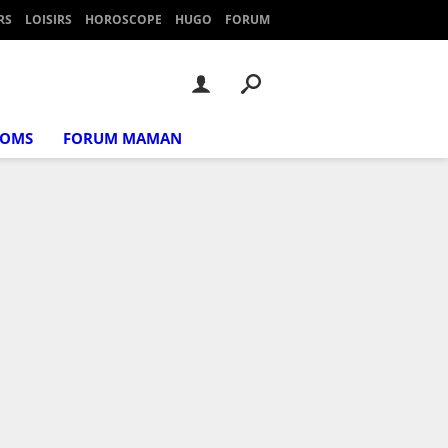
RS
LOISIRS
HOROSCOPE
HUGO
FORUM
NOMS
FORUM MAMAN