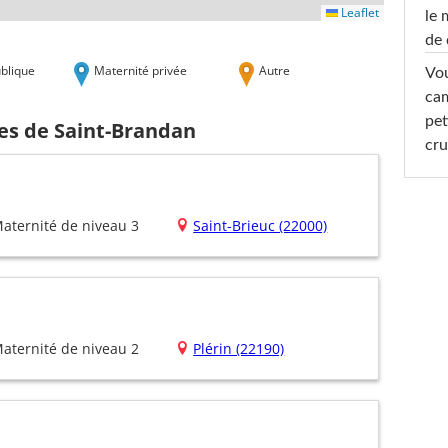
Leaflet
le 
de 
blique
Maternité privée
Autre
Vou
cam
pet
hes de Saint-Brandan
cru
aternité de niveau 3
Saint-Brieuc (22000)
aternité de niveau 2
Plérin (22190)