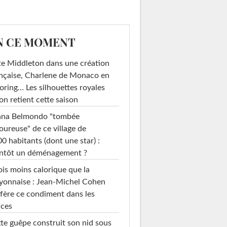
N CE MOMENT
e Middleton dans une création
nçaise, Charlene de Monaco en
loring… Les silhouettes royales
on retient cette saison
ana Belmondo "tombée
ureuse" de ce village de
0 habitants (dont une star) :
entôt un déménagement ?
ois moins calorique que la
yonnaise : Jean-Michel Cohen
fère ce condiment dans les
uces
te guêpe construit son nid sous