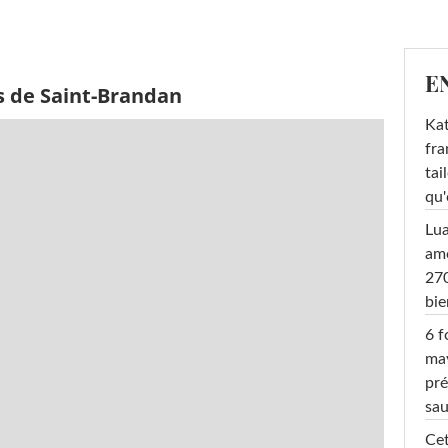
E
s de Saint-Brandan
Kat
fra
tai
qu'
Lu
amo
270
bi
6 f
ma
pré
sa
Cet