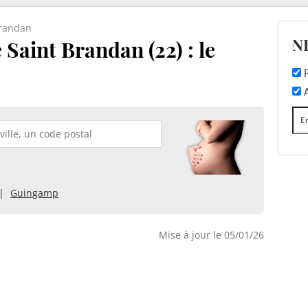
Brandan
N
 Saint Brandan (22) : le
F
A
Guingamp
Mise à jour le 05/01/26