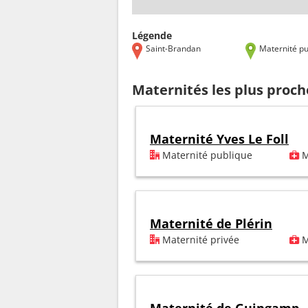
Légende
Saint-Brandan
Maternité pu
Maternités les plus proc
Maternité Yves Le Foll
Maternité publique
M
Maternité de Plérin
Maternité privée
M