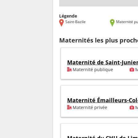
Légende
Saint-Bazile
Maternité pu
Maternités les plus proch
Maternité de Saint-Junie
Maternité publique
M
Maternité Émailleurs-Co
Maternité privée
M