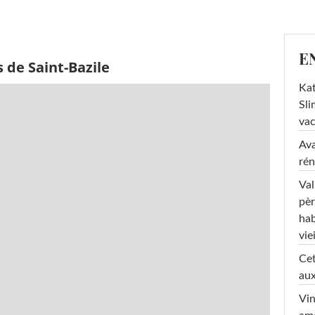
E
 de Saint-Bazile
Kat
Sli
va
Ava
rén
Val
pèr
hab
viei
Cet
aux
Vin