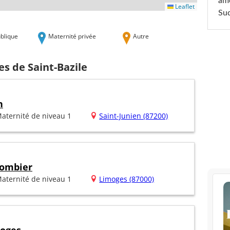
am
Leaflet
Sud
blique
Maternité privée
Autre
es de Saint-Bazile
n
aternité de niveau 1
Saint-Junien (87200)
lombier
aternité de niveau 1
Limoges (87000)