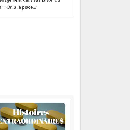
énagement dans sa maison du
 : "On a la place..."