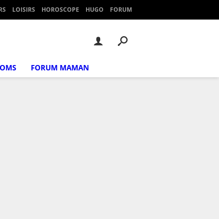
RS
LOISIRS
HOROSCOPE
HUGO
FORUM
NOMS
FORUM MAMAN