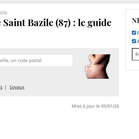
zile
N
Saint Bazile (87) : le guide
F
A
es
Soyaux
Mise à jour le 05/01/26