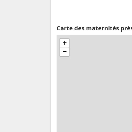
Carte des maternités près
+
−