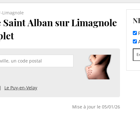
r-Limagnole
N
e Saint Alban sur Limagnole
plet
F
A
Le Puy-en-Velay
Mise à jour le 05/01/26