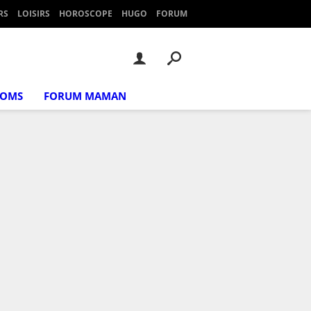
RS
LOISIRS
HOROSCOPE
HUGO
FORUM
NOMS
FORUM MAMAN