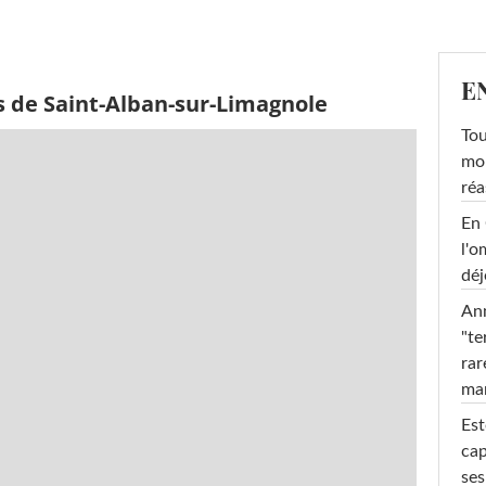
E
s de Saint-Alban-sur-Limagnole
Tou
mob
réa
En 
l'o
déj
Ann
"te
rar
ma
Est
cap
ses