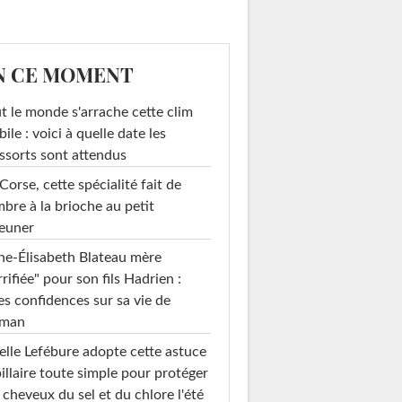
N CE MOMENT
t le monde s'arrache cette clim
ile : voici à quelle date les
ssorts sont attendus
Corse, cette spécialité fait de
mbre à la brioche au petit
euner
e-Élisabeth Blateau mère
rrifiée" pour son fils Hadrien :
es confidences sur sa vie de
man
elle Lefébure adopte cette astuce
illaire toute simple pour protéger
 cheveux du sel et du chlore l'été