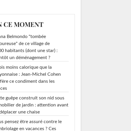
N CE MOMENT
ana Belmondo "tombée
ureuse" de ce village de
0 habitants (dont une star) :
entôt un déménagement ?
ois moins calorique que la
yonnaise : Jean-Michel Cohen
fère ce condiment dans les
uces
te guêpe construit son nid sous
mobilier de jardin : attention avant
déplacer une chaise
s pensez être assuré contre le
briolage en vacances ? Ces