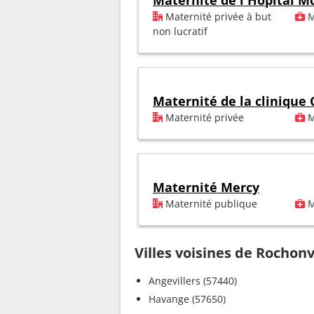
Maternité de l'Hôpital M
Maternité privée à but
M
non lucratif
Maternité de la clinique
Maternité privée
M
Maternité Mercy
Maternité publique
M
Villes voisines de Rochonv
Angevillers (57440)
Havange (57650)