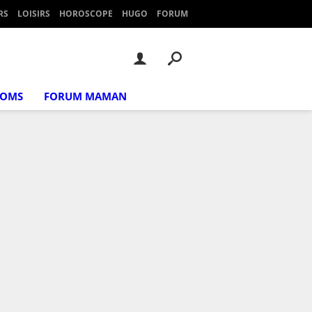
RS
LOISIRS
HOROSCOPE
HUGO
FORUM
NOMS
FORUM MAMAN