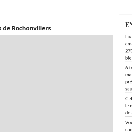
E
 de Rochonvillers
Lu
amo
270
bi
6 f
ma
pré
sa
Cet
le 
de 
Vou
cam