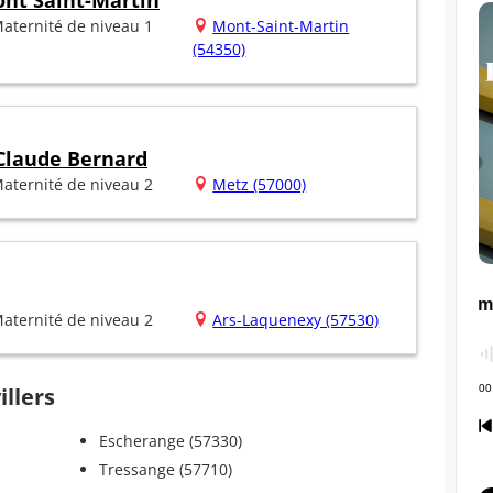
ont Saint-Martin
aternité de niveau 1
Mont-Saint-Martin
(54350)
 Claude Bernard
aternité de niveau 2
Metz (57000)
aternité de niveau 2
Ars-Laquenexy (57530)
illers
Escherange (57330)
Tressange (57710)