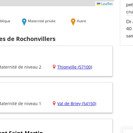
Leaflet
pet
cru
blique
Maternité privée
Autre
Dr 
40 
san
es de Rochonvillers
aternité de niveau 2
Thionville (57100)
aternité de niveau 1
Val de Briey (54150)