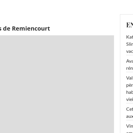
E
s de Remiencourt
Kat
Sli
va
Ava
rén
Val
pèr
hab
viei
Cet
aux
Vin