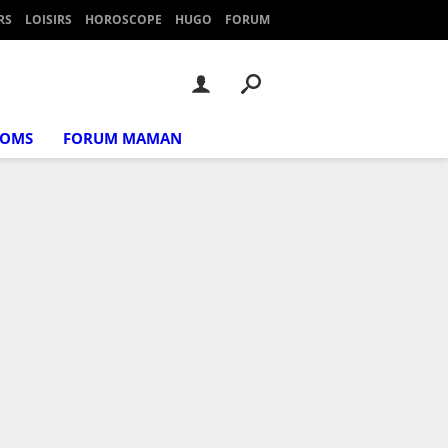
RS
LOISIRS
HOROSCOPE
HUGO
FORUM
NOMS
FORUM MAMAN