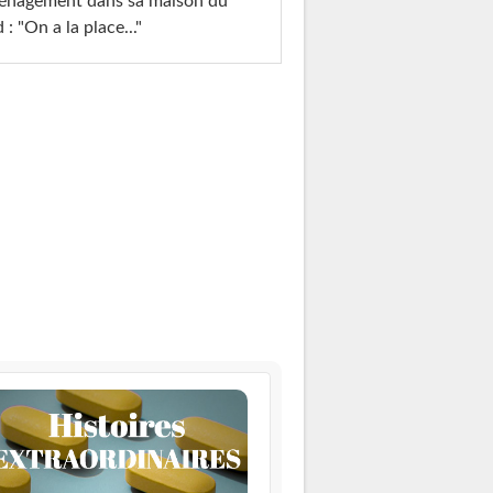
énagement dans sa maison du
 : "On a la place..."