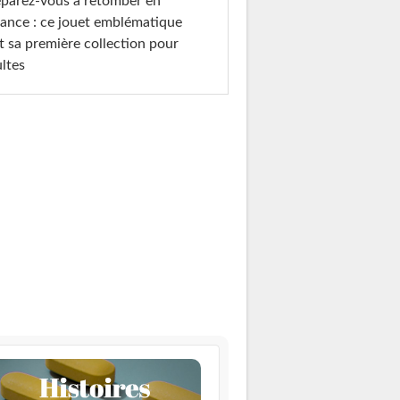
parez-vous à retomber en
ance : ce jouet emblématique
t sa première collection pour
ltes