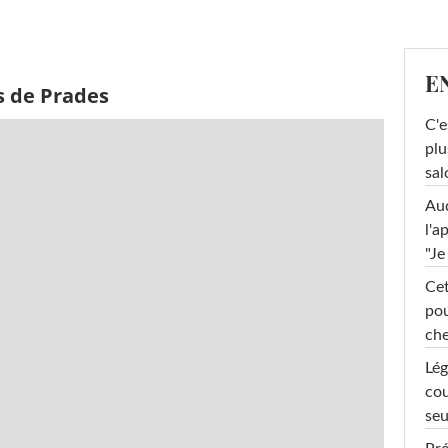
E
s de Prades
C'e
plu
sal
Au
l'a
"Je
Cet
pou
che
Lég
cou
seu