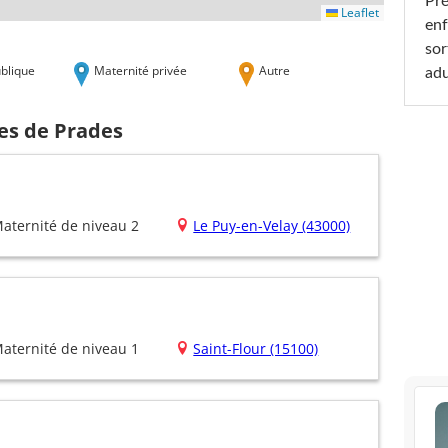
Pré
Leaflet
enf
sor
blique
Maternité privée
Autre
adu
hes de Prades
aternité de niveau 2
Le Puy-en-Velay (43000)
aternité de niveau 1
Saint-Flour (15100)