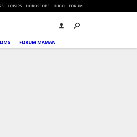
RS
LOISIRS
HOROSCOPE
HUGO
FORUM
NOMS
FORUM MAMAN