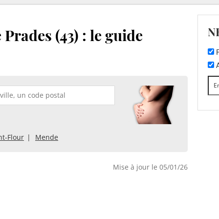
N
Prades (43) : le guide
F
A
nt-Flour
Mende
Mise à jour le 05/01/26