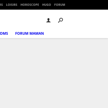
RS
LOISIRS
HOROSCOPE
HUGO
FORUM
NOMS
FORUM MAMAN