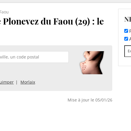
-Faou
N
 Plonevez du Faou (29) : le
F
A
uimper
Morlaix
Mise à jour le 05/01/26