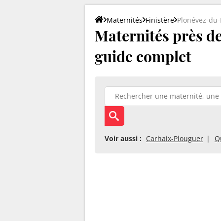
Maternités
Finistère
Plonévez-du
Maternités près de
guide complet
Voir aussi :
Carhaix-Plouguer
Q