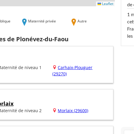
Leaflet
de 
1 m
blique
Maternité privée
Autre
cet
Fra
les
hes de Plonévez-du-Faou
aternité de niveau 1
Carhaix-Plouguer
(29270)
rlaix
aternité de niveau 2
Morlaix (29600)