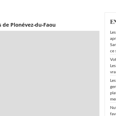
E
s de Plonévez-du-Faou
Les
apr
Sar
ce 
Vot
Les
vra
Les
gen
pla
men
Nut
fav