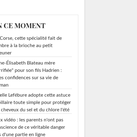
N CE MOMENT
Corse, cette spécialité fait de
mbre à la brioche au petit
euner
e-Élisabeth Blateau mère
rrifiée" pour son fils Hadrien :
es confidences sur sa vie de
man
elle Lefébure adopte cette astuce
illaire toute simple pour protéger
 cheveux du sel et du chlore l'été
x vidéo : les parents n'ont pas
science de ce véritable danger
s d'une partie en ligne