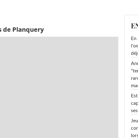
E
s de Planquery
En 
l'o
déj
Ann
"te
rar
ma
Est
cap
ses
Jeu
con
lor