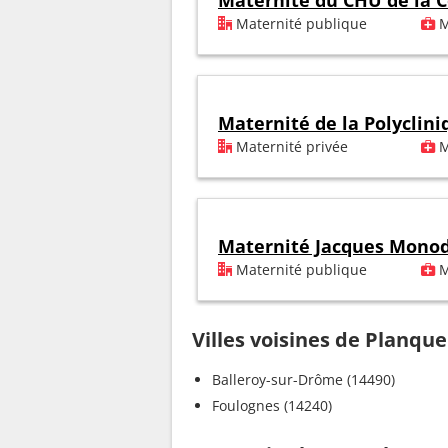
Maternité du CHU de la C
Maternité publique
M
Maternité de la Polyclini
Maternité privée
M
Maternité Jacques Mono
Maternité publique
M
Villes voisines de Planque
Balleroy-sur-Drôme (14490)
Foulognes (14240)