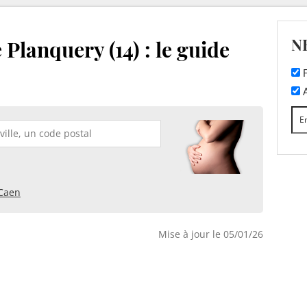
N
Planquery (14) : le guide
F
A
Caen
Mise à jour le 05/01/26