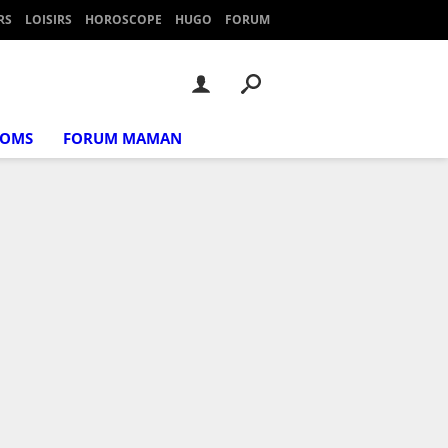
RS
LOISIRS
HOROSCOPE
HUGO
FORUM
NOMS
FORUM MAMAN