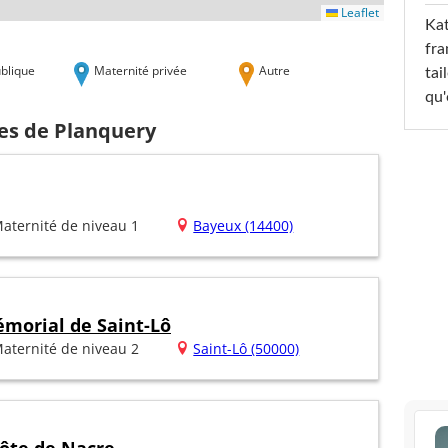
Leaflet
Kat
fra
blique
Maternité privée
Autre
tai
qu'
hes de Planquery
aternité de niveau 1
Bayeux (14400)
émorial de Saint-Lô
aternité de niveau 2
Saint-Lô (50000)