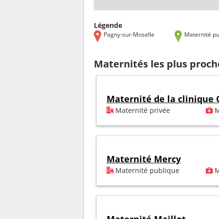
Légende
Pagny-sur-Moselle
Maternité pu
Maternités les plus proch
Maternité de la clinique
Maternité privée
M
Maternité Mercy
Maternité publique
M