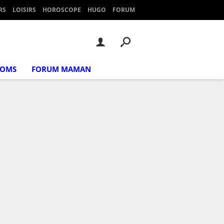
RS
LOISIRS
HOROSCOPE
HUGO
FORUM
NOMS
FORUM MAMAN