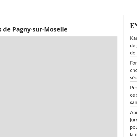
E
s de Pagny-sur-Moselle
Ka
de 
de 
For
cho
séc
Per
ce 
san
Apr
jur
pou
la