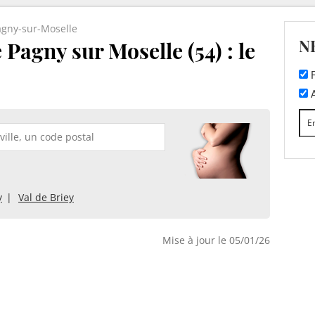
agny-sur-Moselle
N
Pagny sur Moselle (54) : le
F
A
y
Val de Briey
Mise à jour le 05/01/26