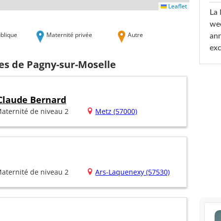
Leaflet
La 
wee
blique
Maternité privée
Autre
ann
exc
es de Pagny-sur-Moselle
 Claude Bernard
aternité de niveau 2
Metz (57000)
aternité de niveau 2
Ars-Laquenexy (57530)