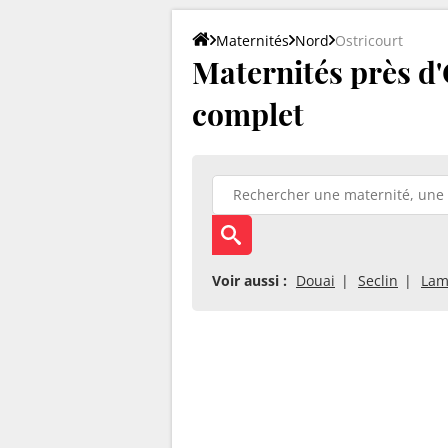
Maternités
Nord
Ostricourt
Maternités près d'O
complet
Voir aussi :
Douai
Seclin
Lam