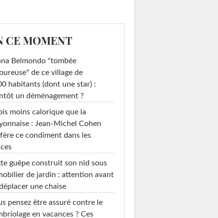
N CE MOMENT
ana Belmondo "tombée
ureuse" de ce village de
0 habitants (dont une star) :
entôt un déménagement ?
ois moins calorique que la
yonnaise : Jean-Michel Cohen
fère ce condiment dans les
uces
te guêpe construit son nid sous
mobilier de jardin : attention avant
déplacer une chaise
s pensez être assuré contre le
briolage en vacances ? Ces