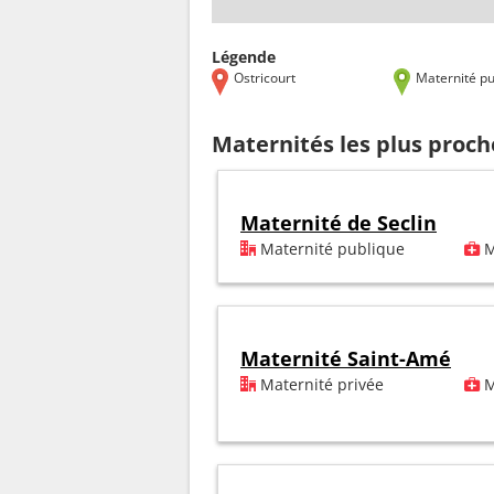
Légende
Ostricourt
Maternité pu
Maternités les plus proch
Maternité de Seclin
Maternité publique
M
Maternité Saint-Amé
Maternité privée
M