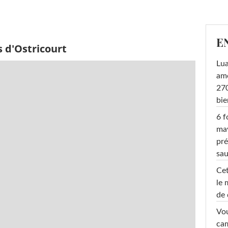
E
 d'Ostricourt
Lu
amo
270
bi
6 f
ma
pré
sa
Cet
le 
de 
Vou
cam