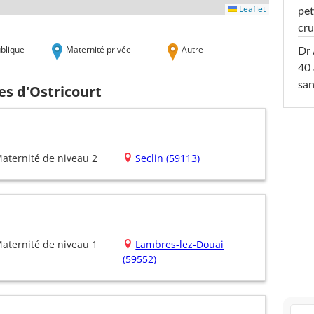
Leaflet
pet
cru
blique
Maternité privée
Autre
Dr 
40 
san
es d'Ostricourt
aternité de niveau 2
Seclin (59113)
aternité de niveau 1
Lambres-lez-Douai
(59552)