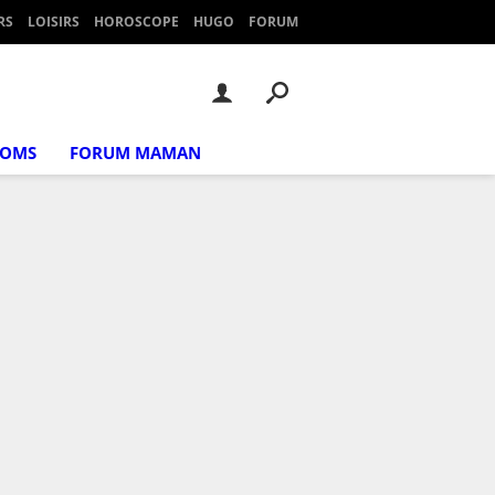
RS
LOISIRS
HOROSCOPE
HUGO
FORUM
NOMS
FORUM MAMAN