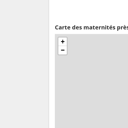
Carte des maternités près
+
−