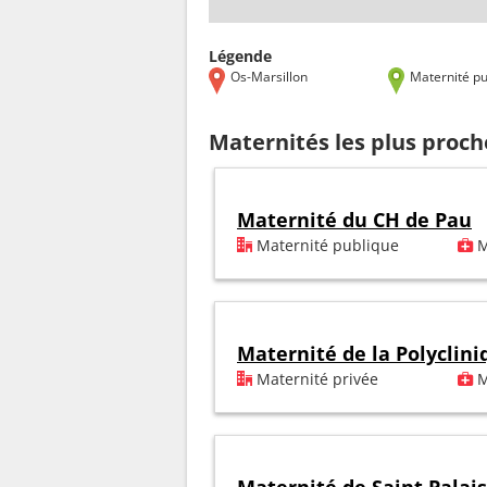
Légende
Os-Marsillon
Maternité pu
Maternités les plus proch
Maternité du CH de Pau
Maternité publique
M
Maternité de la Polyclin
Maternité privée
M