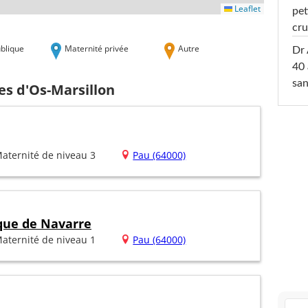
Leaflet
pet
cru
blique
Maternité privée
Autre
Dr 
40 
san
es d'Os-Marsillon
aternité de niveau 3
Pau (64000)
ique de Navarre
aternité de niveau 1
Pau (64000)