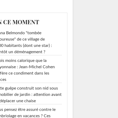
N CE MOMENT
ana Belmondo "tombée
ureuse" de ce village de
0 habitants (dont une star) :
entôt un déménagement ?
ois moins calorique que la
yonnaise : Jean-Michel Cohen
fère ce condiment dans les
uces
te guêpe construit son nid sous
mobilier de jardin : attention avant
déplacer une chaise
s pensez être assuré contre le
briolage en vacances ? Ces