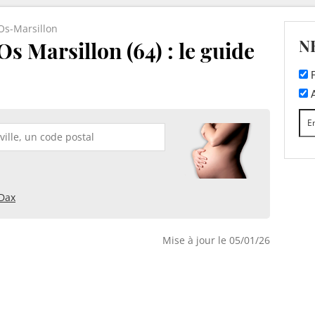
Os-Marsillon
N
s Marsillon (64) : le guide
F
A
Dax
Mise à jour le 05/01/26