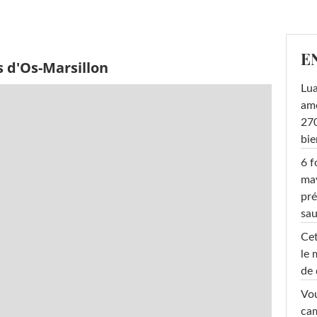
E
 d'Os-Marsillon
Lu
amo
270
bi
6 f
ma
pré
sa
Cet
le 
de 
Vou
cam