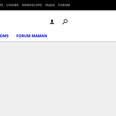
RS
LOISIRS
HOROSCOPE
HUGO
FORUM
NOMS
FORUM MAMAN