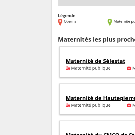
Légende
Obernai
Maternité pu
Maternités les plus proc
Maternité de Sélestat
Maternité publique
M
Maternité de Hautepierr
Maternité publique
M