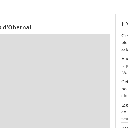
E
s d'Obernai
C'e
plu
sal
Au
l'a
"Je
Cet
pou
che
Lég
cou
seu