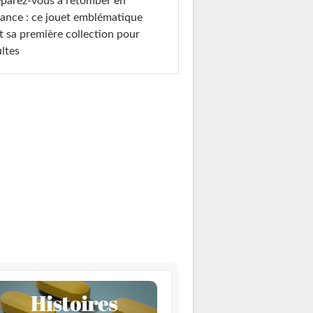
parez-vous à retomber en
ance : ce jouet emblématique
t sa première collection pour
ltes