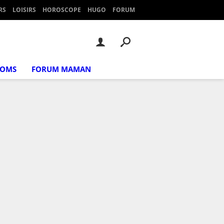
RS
LOISIRS
HOROSCOPE
HUGO
FORUM
NOMS
FORUM MAMAN