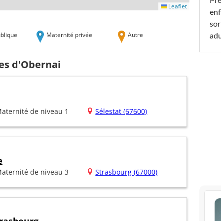
Pré
Leaflet
enf
sor
blique
Maternité privée
Autre
adu
hes d'Obernai
aternité de niveau 1
Sélestat (67600)
e
aternité de niveau 3
Strasbourg (67000)